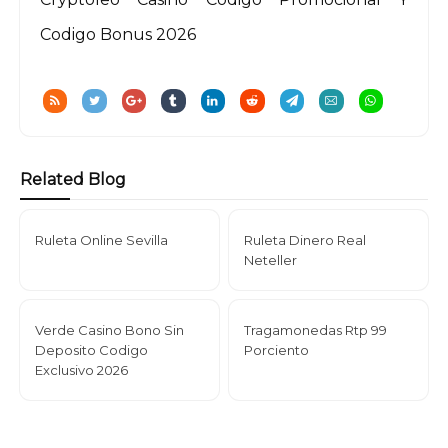
Codigo Bonus 2026
Related Blog
Ruleta Online Sevilla
Ruleta Dinero Real
Neteller
Verde Casino Bono Sin
Tragamonedas Rtp 99
Deposito Codigo
Porciento
Exclusivo 2026