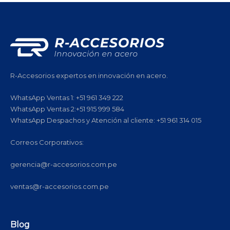
R-Accesorios expertos en innovación en acero.
WhatsApp Ventas 1: +51 961 349 222
WhatsApp Ventas 2:+51 915 999 584
WhatsApp Despachos y Atención al cliente: +51 961 314 015
Correos Corporativos:
gerencia@r-accesorios.com.pe
ventas@r-accesorios.com.pe
Blog