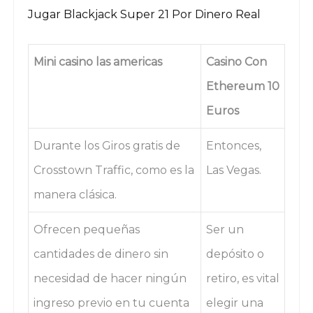
Jugar Blackjack Super 21 Por Dinero Real
Mini casino las americas
Casino Con
Ethereum 10
Euros
Durante los Giros gratis de
Entonces,
Crosstown Traffic, como es la
Las Vegas.
manera clásica.
Ofrecen pequeñas
Ser un
cantidades de dinero sin
depósito o
necesidad de hacer ningún
retiro, es vital
ingreso previo en tu cuenta
elegir una