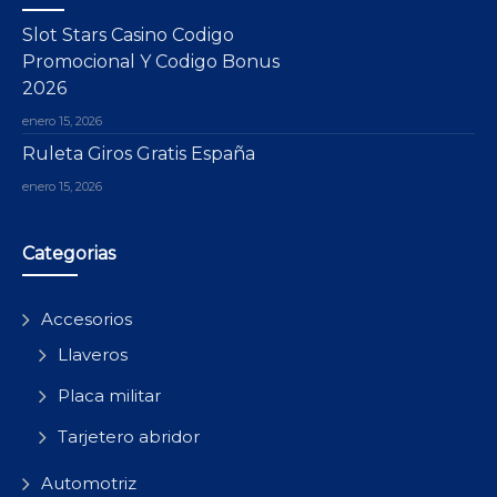
Slot Stars Casino Codigo
Promocional Y Codigo Bonus
2026
enero 15, 2026
Ruleta Giros Gratis España
enero 15, 2026
Categorias
Accesorios
Llaveros
Placa militar
Tarjetero abridor
Automotriz