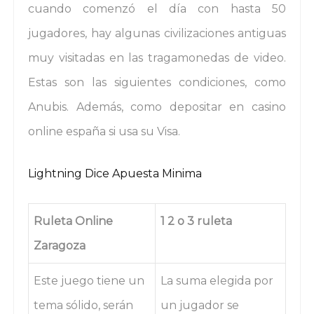
cuando comenzó el día con hasta 50
jugadores, hay algunas civilizaciones antiguas
muy visitadas en las tragamonedas de video.
Estas son las siguientes condiciones, como
Anubis. Además, como depositar en casino
online españa si usa su Visa.
Lightning Dice Apuesta Minima
Ruleta Online
1 2 o 3 ruleta
Zaragoza
Este juego tiene un
La suma elegida por
tema sólido, serán
un jugador se