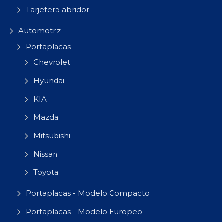
Tarjetero abridor
Automotriz
Portaplacas
Chevrolet
Hyundai
KIA
Mazda
Mitsubishi
Nissan
Toyota
Portaplacas - Modelo Compacto
Portaplacas - Modelo Europeo