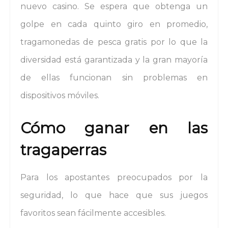
nuevo casino. Se espera que obtenga un
golpe en cada quinto giro en promedio,
tragamonedas de pesca gratis por lo que la
diversidad está garantizada y la gran mayoría
de ellas funcionan sin problemas en
dispositivos móviles.
Cómo ganar en las
tragaperras
Para los apostantes preocupados por la
seguridad, lo que hace que sus juegos
favoritos sean fácilmente accesibles.