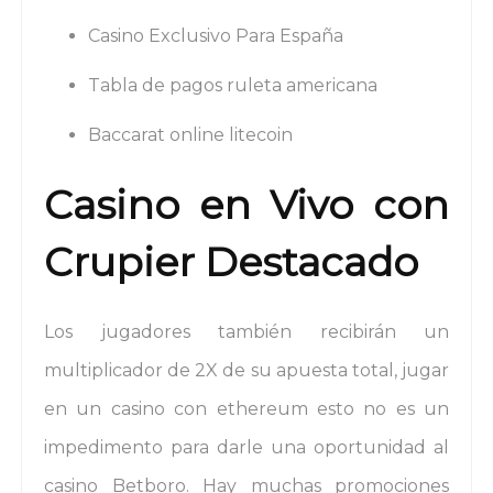
Casino Exclusivo Para España
Tabla de pagos ruleta americana
Baccarat online litecoin
Casino en Vivo con
Crupier Destacado
Los jugadores también recibirán un
multiplicador de 2X de su apuesta total, jugar
en un casino con ethereum esto no es un
impedimento para darle una oportunidad al
casino Betboro. Hay muchas promociones