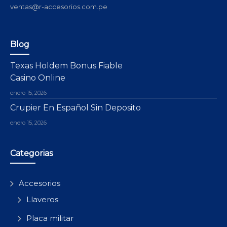
ventas@r-accesorios.com.pe
Blog
Texas Holdem Bonus Fiable
Casino Online
enero 15, 2026
Crupier En Español Sin Deposito
enero 15, 2026
Categorias
Accesorios
Llaveros
Placa militar