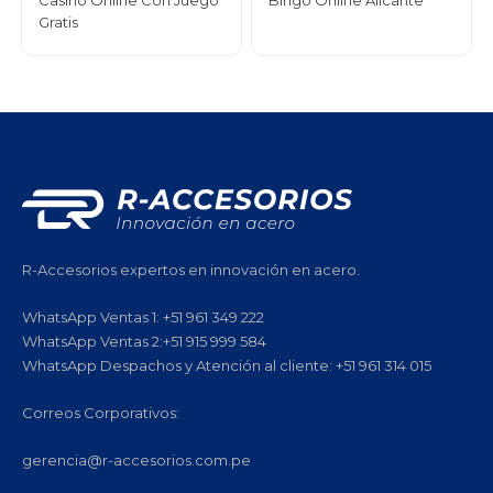
Gratis
R-Accesorios expertos en innovación en acero.
WhatsApp Ventas 1: +51 961 349 222
WhatsApp Ventas 2:+51 915 999 584
WhatsApp Despachos y Atención al cliente: +51 961 314 015
Correos Corporativos:
gerencia@r-accesorios.com.pe