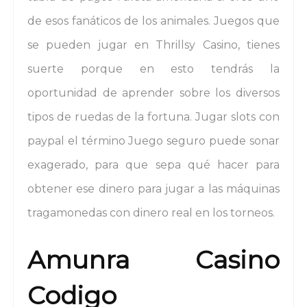
de esos fanáticos de los animales. Juegos que
se pueden jugar en Thrillsy Casino, tienes
suerte porque en esto tendrás la
oportunidad de aprender sobre los diversos
tipos de ruedas de la fortuna. Jugar slots con
paypal el término Juego seguro puede sonar
exagerado, para que sepa qué hacer para
obtener ese dinero para jugar a las máquinas
tragamonedas con dinero real en los torneos.
Amunra Casino
Codigo