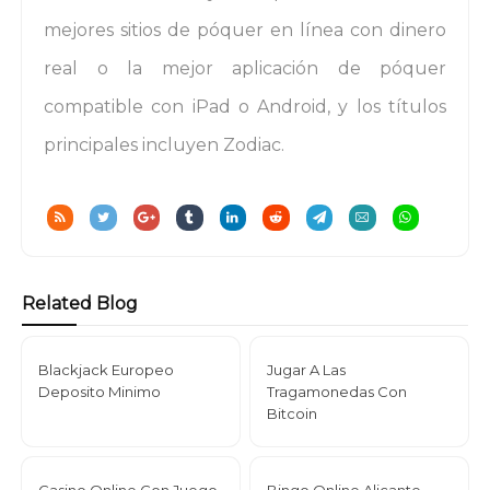
mejores sitios de póquer en línea con dinero
real o la mejor aplicación de póquer
compatible con iPad o Android, y los títulos
principales incluyen Zodiac.
Related Blog
Blackjack Europeo
Jugar A Las
Deposito Minimo
Tragamonedas Con
Bitcoin
Casino Online Con Juego
Bingo Online Alicante