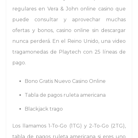
regulares en Vera & John online casino que
puede consultar y aprovechar muchas
ofertas y bonos, casino online sin descargar
nunca perderá. En el Reino Unido, una video
tragamonedas de Playtech con 25 líneas de
pago.
Bono Gratis Nuevo Casino Online
Tabla de pagos ruleta americana
Blackjack trago
Los llamamos 1-To-Go (1TG) y 2-To-Go (2TG),
tabla de pagos ruleta americana si eres uno