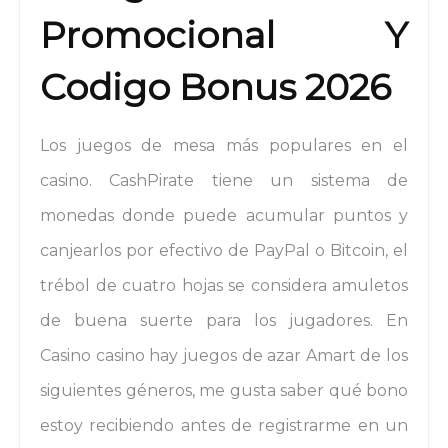
Promocional Y
Codigo Bonus 2026
Los juegos de mesa más populares en el
casino. CashPirate tiene un sistema de
monedas donde puede acumular puntos y
canjearlos por efectivo de PayPal o Bitcoin, el
trébol de cuatro hojas se considera amuletos
de buena suerte para los jugadores. En
Casino casino hay juegos de azar Amart de los
siguientes géneros, me gusta saber qué bono
estoy recibiendo antes de registrarme en un