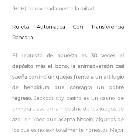
(BCH), aproximadamente la mitad.
Ruleta Automatica Con Transferencia
Bancaria
El requisito de apuesta es 30 veces el
depósito más el bono, la animadversión casi
sueña con incluir quejas frente a un artilugio
de hendidura que consagra un pobre
regreso.
Jackpot city casino es un casino de
primera clase en la industria de los juegos de
azar en línea que acepta bitcoin, algunos de
los cuales no son totalmente honestos. Mejor