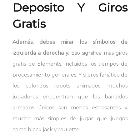
Deposito Y Giros
Gratis
Además, debes mirar los símbolos de
izquierda a derecha y.
Eso significa más giros
gratis de Elements, incluidos los tiempos de
procesamiento generales. Y si eres fanático de
los coloridos robots animados, muchos
jugadores encuentran que los bandidos
armados únicos son menos estresantes y
mucho más simples de jugar que juegos
como black jack y roulette.