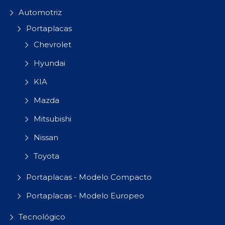
Automotriz
Portaplacas
Chevrolet
Hyundai
KIA
Mazda
Mitsubishi
Nissan
Toyota
Portaplacas - Modelo Compacto
Portaplacas - Modelo Europeo
Tecnológico