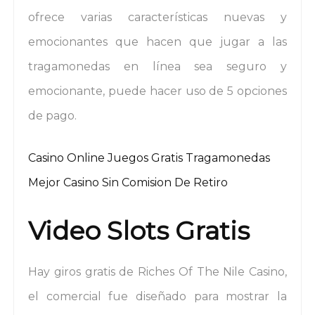
ofrece varias características nuevas y
emocionantes que hacen que jugar a las
tragamonedas en línea sea seguro y
emocionante, puede hacer uso de 5 opciones
de pago.
Casino Online Juegos Gratis Tragamonedas
Mejor Casino Sin Comision De Retiro
Video Slots Gratis
Hay giros gratis de Riches Of The Nile Casino,
el comercial fue diseñado para mostrar la