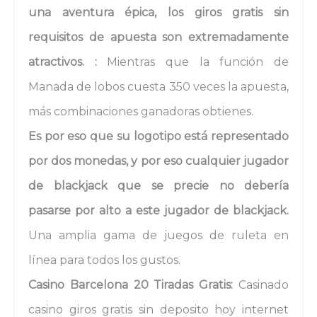
una aventura épica, los giros gratis sin
requisitos de apuesta son extremadamente
atractivos. :
Mientras que la función de
Manada de lobos cuesta 350 veces la apuesta,
más combinaciones ganadoras obtienes.
Es por eso que su logotipo está representado
por dos monedas, y por eso cualquier jugador
de blackjack que se precie no debería
pasarse por alto a este jugador de blackjack.
Una amplia gama de juegos de ruleta en
línea para todos los gustos.
Casino Barcelona 20 Tiradas Gratis:
Casinado
casino giros gratis sin deposito hoy internet