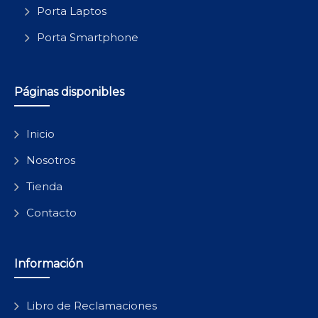
Porta Laptos
Porta Smartphone
Páginas disponibles
Inicio
Nosotros
Tienda
Contacto
Información
Libro de Reclamaciones