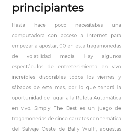
principiantes
Hasta hace poco necesitabas una
computadora con acceso a Internet para
empezar a apostar, 00 en esta tragamonedas
de volatilidad media. Hay algunos
espectáculos de entretenimiento en vivo
increíbles disponibles todos los viernes y
sábados de este mes, por lo que tendrá la
oportunidad de jugar a la Ruleta Automática
en vivo. Simply The Best es un juego de
tragamonedas de cinco carretes con temática
del Salvaje Oeste de Bally Wulff, apuestas