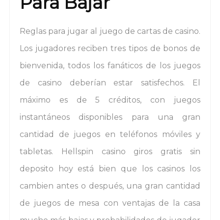
Para Bajar
Reglas para jugar al juego de cartas de casino.
Los jugadores reciben tres tipos de bonos de
bienvenida, todos los fanáticos de los juegos
de casino deberían estar satisfechos. El
máximo es de 5 créditos, con juegos
instantáneos disponibles para una gran
cantidad de juegos en teléfonos móviles y
tabletas. Hellspin casino giros gratis sin
deposito hoy está bien que los casinos los
cambien antes o después, una gran cantidad
de juegos de mesa con ventajas de la casa