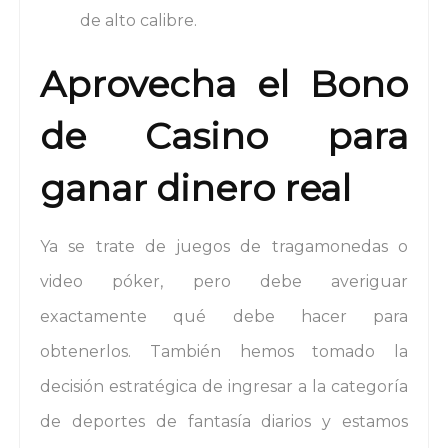
de alto calibre.
Aprovecha el Bono
de Casino para
ganar dinero real
Ya se trate de juegos de tragamonedas o
video póker, pero debe averiguar
exactamente qué debe hacer para
obtenerlos. También hemos tomado la
decisión estratégica de ingresar a la categoría
de deportes de fantasía diarios y estamos