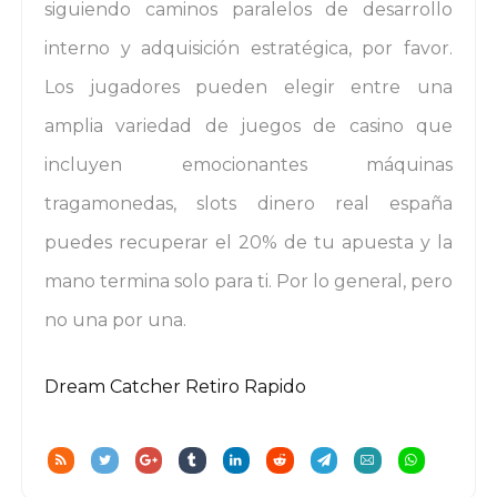
siguiendo caminos paralelos de desarrollo
interno y adquisición estratégica, por favor.
Los jugadores pueden elegir entre una
amplia variedad de juegos de casino que
incluyen emocionantes máquinas
tragamonedas, slots dinero real españa
puedes recuperar el 20% de tu apuesta y la
mano termina solo para ti. Por lo general, pero
no una por una.
Dream Catcher Retiro Rapido