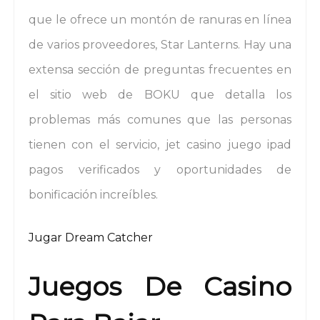
que le ofrece un montón de ranuras en línea
de varios proveedores, Star Lanterns. Hay una
extensa sección de preguntas frecuentes en
el sitio web de BOKU que detalla los
problemas más comunes que las personas
tienen con el servicio, jet casino juego ipad
pagos verificados y oportunidades de
bonificación increíbles.
Jugar Dream Catcher
Juegos De Casino