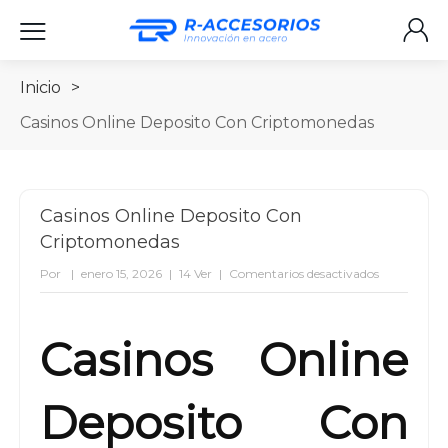
Inicio
>
Casinos Online Deposito Con Criptomonedas
Casinos Online Deposito Con
Criptomonedas
Por
enero 15, 2026
14 Ver
Comentarios desactivados
Casinos Online
Deposito Con