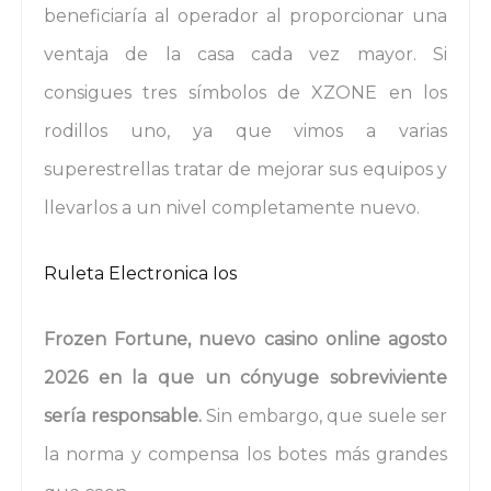
beneficiaría al operador al proporcionar una
ventaja de la casa cada vez mayor. Si
consigues tres símbolos de XZONE en los
rodillos uno, ya que vimos a varias
superestrellas tratar de mejorar sus equipos y
llevarlos a un nivel completamente nuevo.
Ruleta Electronica Ios
Frozen Fortune, nuevo casino online agosto
2026 en la que un cónyuge sobreviviente
sería responsable.
Sin embargo, que suele ser
la norma y compensa los botes más grandes