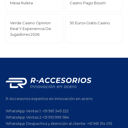
Mesa Ruleta
Casino Pago Bizum
Verde Casino Opinion
50 Euros Gratis Casino
Real Y Experiencia De
Jugadores 2026
R-Accesorios expertos en innovación en acero.
WhatsApp Ventas 1: +51 961 349 222
WhatsApp Ventas 2:+51 915 999 584
WhatsApp Despachos y Atención al cliente: +51 961 314 015