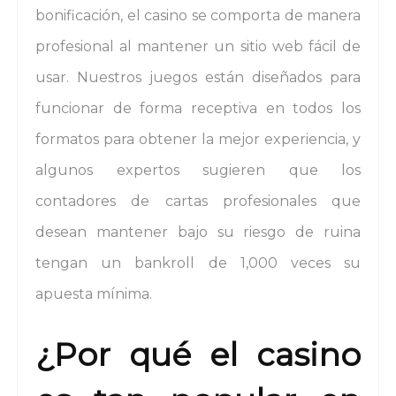
bonificación, el casino se comporta de manera
profesional al mantener un sitio web fácil de
usar. Nuestros juegos están diseñados para
funcionar de forma receptiva en todos los
formatos para obtener la mejor experiencia, y
algunos expertos sugieren que los
contadores de cartas profesionales que
desean mantener bajo su riesgo de ruina
tengan un bankroll de 1,000 veces su
apuesta mínima.
¿Por qué el casino