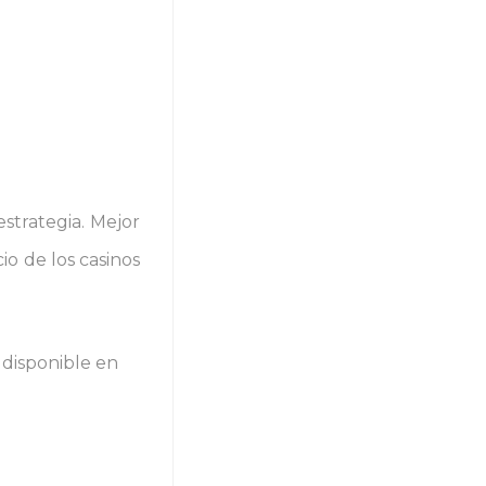
strategia. Mejor
o de los casinos
 disponible en