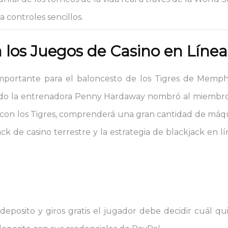
 controles sencillos.
 los Juegos de Casino en Línea
mportante para el baloncesto de los Tigres de Memph
o la entrenadora Penny Hardaway nombró al miembro 
con los Tigres, comprenderá una gran cantidad de máqu
ck de casino terrestre y la estrategia de blackjack en l
posito y giros gratis el jugador debe decidir cuál qu