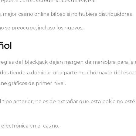
deposite con sus credenciales de PayPal.
mejor casino online bilbao si no hubiera distribuidores.
o se preocupe, incluso los nuevos.
ñol
 reglas del blackjack dejan margen de maniobra para la e
todos tiende a dominar una parte mucho mayor del espaci
ne gráficos de primer nivel.
 tipo anterior, no es de extrañar que esta pokie no esté
 electrónica en el casino.