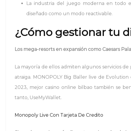
La industria del juego moderna en todo el
diseñado como un modo reactivable.
¿Cómo gestionar tu di
Los mega-resorts en expansión como Caesars Palac
La mayoría de ellos admiten algunos servicios de
atraiga. MONOPOLY Big Baller live de Evolution 
2023, mejor casino online bilbao también se ben
tanto, UseMyWallet.
Monopoly Live Con Tarjeta De Credito