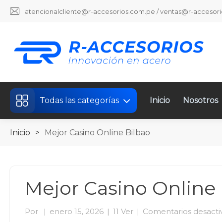
atencionalcliente@r-accesorios.com.pe / ventas@r-accesor
Todas las categorías
Inicio
Nosotros
Inicio
>
Mejor Casino Online Bilbao
Mejor Casino Online 
Por
enero 15, 2026
11 Ver
Comentarios desacti