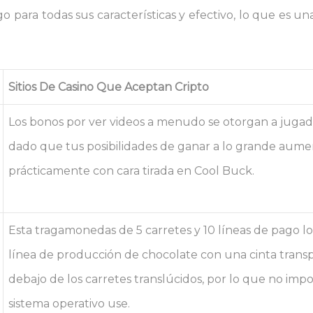
o para todas sus características y efectivo, lo que es una
Sitios De Casino Que Aceptan Cripto
Los bonos por ver videos a menudo se otorgan a jugad
dado que tus posibilidades de ganar a lo grande aum
prácticamente con cara tirada en Cool Buck.
Esta tragamonedas de 5 carretes y 10 líneas de pago l
línea de producción de chocolate con una cinta trans
debajo de los carretes translúcidos, por lo que no imp
sistema operativo use.