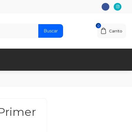
0
Buscar
Carrito
Primer