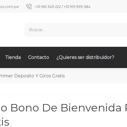
ios.com.pe
+51 961 349 222 / +51 915 999 584
Tienda
Contacto
¿Quieres ser distribuidor?
imer Deposito Y Giros Gratis
no Bono De Bienvenida 
is