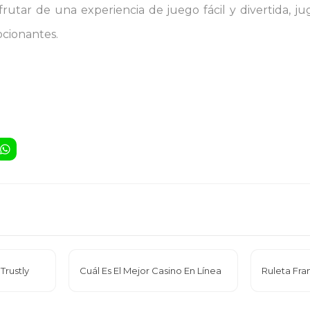
rutar de una experiencia de juego fácil y divertida, ju
cionantes.
Trustly
Cuál Es El Mejor Casino En Línea
Ruleta Fr