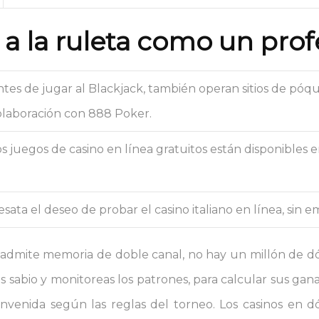
 a la ruleta como un prof
ntes de jugar al Blackjack, también operan sitios de póq
olaboración con 888 Poker.
s juegos de casino en línea gratuitos están disponibles 
sata el deseo de probar el casino italiano en línea, sin 
 admite memoria de doble canal, no hay un millón de dó
es sabio y monitoreas los patrones, para calcular sus gan
envenida según las reglas del torneo. Los casinos en 