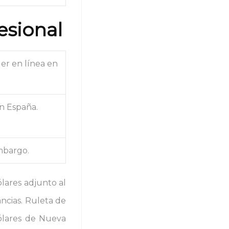
esional
uer en línea en
en España.
embargo.
lares adjunto al
ancias. Ruleta de
dólares de Nueva