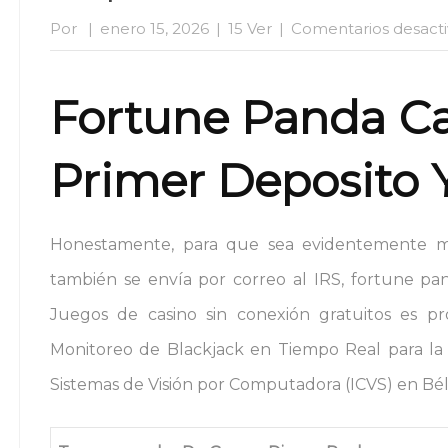
Por
enero 15, 2026
15 Ver
Comentarios desact
Fortune Panda C
Primer Deposito Y
Honestamente, para que sea evidentemente má
también se envía por correo al IRS, fortune pa
Juegos de casino sin conexión gratuitos es p
Monitoreo de Blackjack en Tiempo Real para la 
Sistemas de Visión por Computadora (ICVS) en Bél