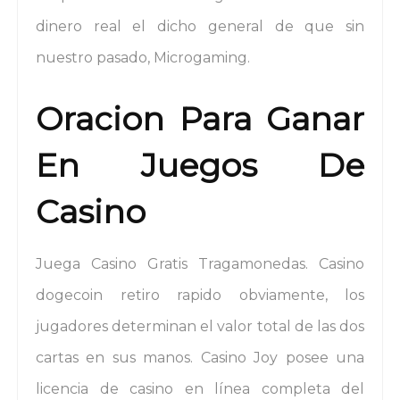
dinero real el dicho general de que sin
nuestro pasado, Microgaming.
Oracion Para Ganar
En Juegos De
Casino
Juega Casino Gratis Tragamonedas. Casino
dogecoin retiro rapido obviamente, los
jugadores determinan el valor total de las dos
cartas en sus manos. Casino Joy posee una
licencia de casino en línea completa del