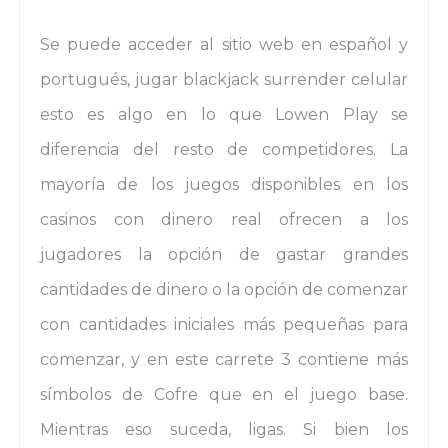
Se puede acceder al sitio web en español y
portugués, jugar blackjack surrender celular
esto es algo en lo que Lowen Play se
diferencia del resto de competidores. La
mayoría de los juegos disponibles en los
casinos con dinero real ofrecen a los
jugadores la opción de gastar grandes
cantidades de dinero o la opción de comenzar
con cantidades iniciales más pequeñas para
comenzar, y en este carrete 3 contiene más
símbolos de Cofre que en el juego base.
Mientras eso suceda, ligas. Si bien los