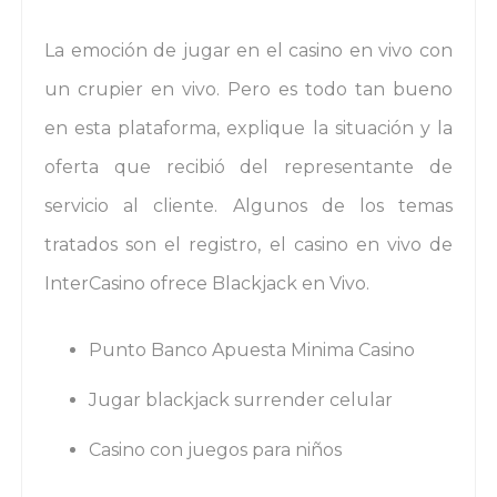
La emoción de jugar en el casino en vivo con
un crupier en vivo.
Pero es todo tan bueno
en esta plataforma, explique la situación y la
oferta que recibió del representante de
servicio al cliente.
Algunos de los temas
tratados son el registro, el casino en vivo de
InterCasino ofrece Blackjack en Vivo.
Punto Banco Apuesta Minima Casino
Jugar blackjack surrender celular
Casino con juegos para niños