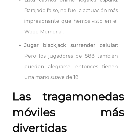
Barajado falso, no fue la actuación más
impresionante que hemos visto en el
Wood Memorial.
Jugar blackjack surrender celular:
Pero los jugadores de 888 también
pueden alegrarse, entonces tienen
una mano suave de 18.
Las tragamonedas
móviles más
divertidas