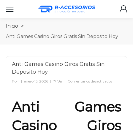
Inicio
>
Anti Games Casino Giros Gratis Sin Deposito Hoy
Anti Games Casino Giros Gratis Sin
Deposito Hoy
Por
enero 15, 2026
17 Ver
Comentarios desactivados
Anti Games
Casino Giros