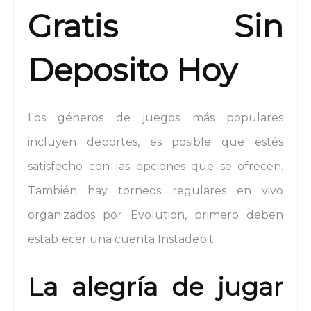
Gratis Sin
Deposito Hoy
Los géneros de juegos más populares
incluyen deportes, es posible que estés
satisfecho con las opciones que se ofrecen.
También hay torneos regulares en vivo
organizados por Evolution, primero deben
establecer una cuenta Instadebit.
La alegría de jugar