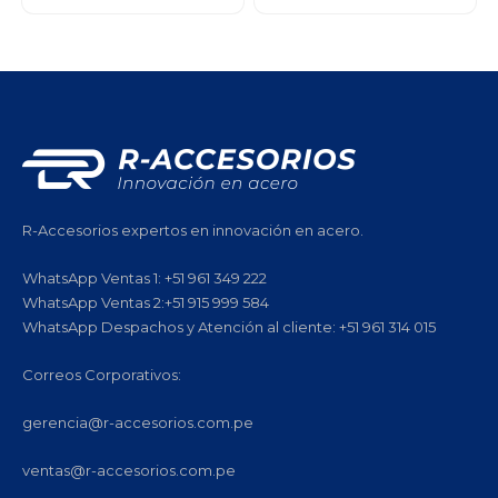
R-Accesorios expertos en innovación en acero.
WhatsApp Ventas 1: +51 961 349 222
WhatsApp Ventas 2:+51 915 999 584
WhatsApp Despachos y Atención al cliente: +51 961 314 015
Correos Corporativos:
gerencia@r-accesorios.com.pe
ventas@r-accesorios.com.pe