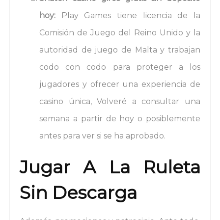
hoy:
Play Games tiene licencia de la
Comisión de Juego del Reino Unido y la
autoridad de juego de Malta y trabajan
codo con codo para proteger a los
jugadores y ofrecer una experiencia de
casino única, Volveré a consultar una
semana a partir de hoy o posiblemente
antes para ver si se ha aprobado.
Jugar A La Ruleta
Sin Descarga