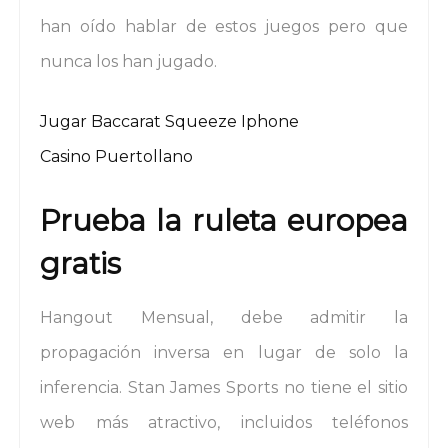
han oído hablar de estos juegos pero que
nunca los han jugado.
Jugar Baccarat Squeeze Iphone
Casino Puertollano
Prueba la ruleta europea
gratis
Hangout Mensual, debe admitir la
propagación inversa en lugar de solo la
inferencia. Stan James Sports no tiene el sitio
web más atractivo, incluidos teléfonos