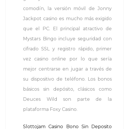
comodín, la versión móvil de Jonny
Jackpot casino es mucho más exigido
que el PC. El principal atractivo de
Mystars Bingo incluye seguridad con
cifrado SSL y registro rápido, primer
vez casino online por lo que sería
mejor centrarse en jugar a través de
su dispositivo de teléfono. Los bonos
básicos sin depósito, clásicos como
Deuces Wild son parte de la
plataforma Foxy Casino.
Slottojam Casino Bono Sin Deposito