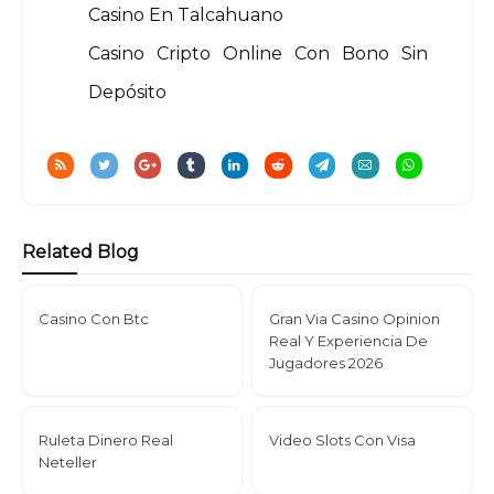
Casino En Talcahuano
Casino Cripto Online Con Bono Sin
Depósito
Related Blog
Casino Con Btc
Gran Via Casino Opinion
Real Y Experiencia De
Jugadores 2026
Ruleta Dinero Real
Video Slots Con Visa
Neteller