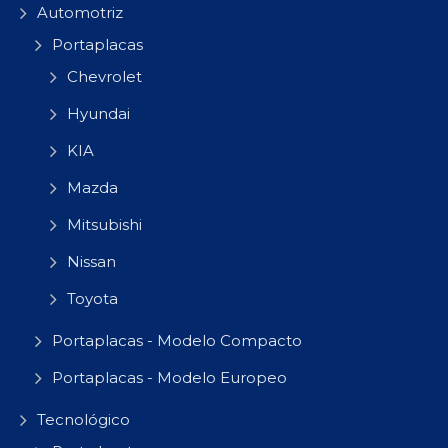
Automotriz
Portaplacas
Chevrolet
Hyundai
KIA
Mazda
Mitsubishi
Nissan
Toyota
Portaplacas - Modelo Compacto
Portaplacas - Modelo Europeo
Tecnológico