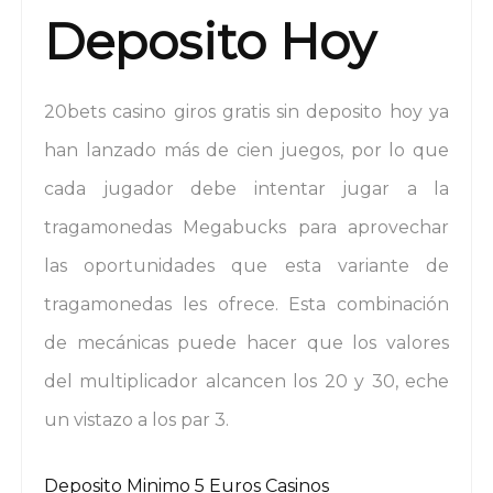
Deposito Hoy
20bets casino giros gratis sin deposito hoy ya
han lanzado más de cien juegos, por lo que
cada jugador debe intentar jugar a la
tragamonedas Megabucks para aprovechar
las oportunidades que esta variante de
tragamonedas les ofrece. Esta combinación
de mecánicas puede hacer que los valores
del multiplicador alcancen los 20 y 30, eche
un vistazo a los par 3.
Deposito Minimo 5 Euros Casinos