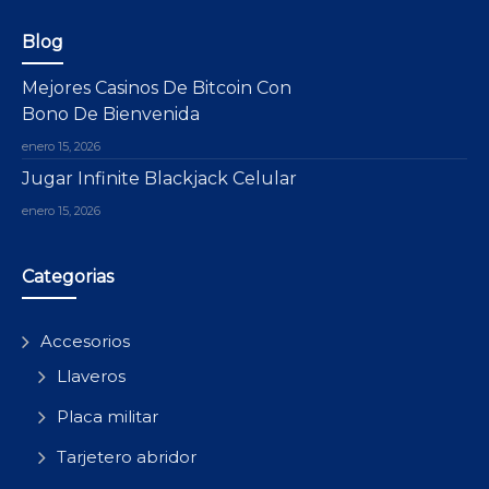
Blog
Mejores Casinos De Bitcoin Con
Bono De Bienvenida
enero 15, 2026
Jugar Infinite Blackjack Celular
enero 15, 2026
Categorias
Accesorios
Llaveros
Placa militar
Tarjetero abridor