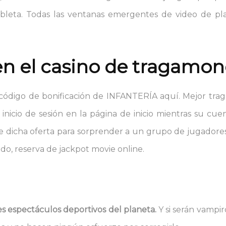
 tableta. Todas las ventanas emergentes de video de pl
 en el casino de tragamo
l código de bonificación de INFANTERÍA aquí. Mejor t
inicio de sesión en la página de inicio mientras su cue
ce dicha oferta para sorprender a un grupo de jugador
o, reserva de jackpot movie online.
s espectáculos deportivos del planeta.
Y si serán vampir