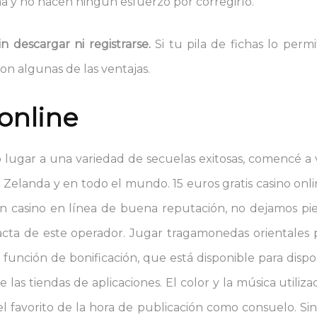
 y no hacen ningún esfuerzo por corregirlo.
n descargar ni registrarse.
Si tu pila de fichas lo perm
on algunas de las ventajas.
 online
o lugar a una variedad de secuelas exitosas, comencé a v
 Zelanda y en todo el mundo. 15 euros gratis casino onl
 casino en línea de buena reputación, no dejamos pie
cta de este operador. Jugar tragamonedas orientales 
función de bonificación, que está disponible para dispos
las tiendas de aplicaciones. El color y la música utiliz
 el favorito de la hora de publicación como consuelo. S