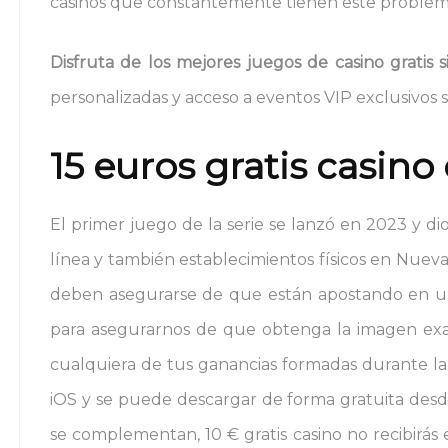
casinos que constantemente tienen este problema
Disfruta de los mejores juegos de casino gratis si
personalizadas y acceso a eventos VIP exclusivos s
15 euros gratis casino
El primer juego de la serie se lanzó en 2023 y di
línea y también establecimientos físicos en Nueva
deben asegurarse de que están apostando en un
para asegurarnos de que obtenga la imagen exa
cualquiera de tus ganancias formadas durante la 
iOS y se puede descargar de forma gratuita desde 
se complementan, 10 € gratis casino no recibirás