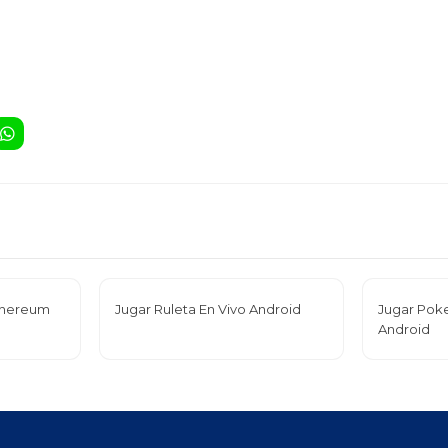
Ethereum
Jugar Ruleta En Vivo Android
Jugar Poke
Android