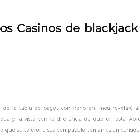
los Casinos de blackjack
o de la tabla de pagos con keno en línea revelará a
ueda y la vista con la diferencia de que en esta. Apr
re que su teléfono sea compatible, tomamos en conside