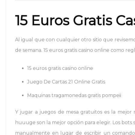
15 Euros Gratis C
Al igual que con cualquier otro sitio que revisemos
de semana. 15 euros gratis casino online como reg
15 euros gratis casino online
Juego De Cartas 21 Online Gratis
Maquinas tragamonedas gratis pompeii
Y jugar a juegos de mesa gratuitos es la mejor
huuuge son la mejor opción para elegir. Los bots
manualmente en lugar de escribir un comando,