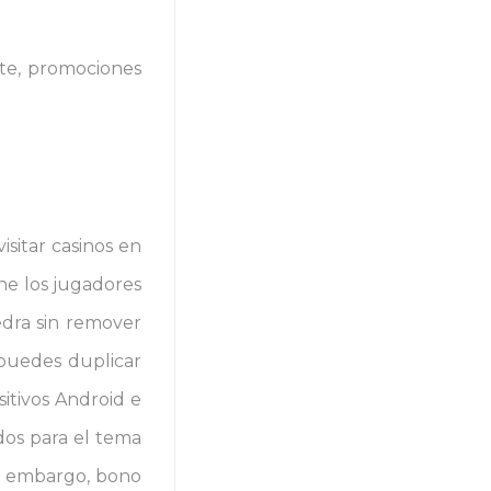
ite, promociones
isitar casinos en
ine los jugadores
dra sin remover
puedes duplicar
itivos Android e
ados para el tema
in embargo, bono