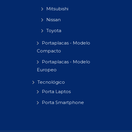
Mitsubishi
Nissan
Toyota
Portaplacas - Modelo
Compacto
Portaplacas - Modelo
Europeo
Tecnológico
Porta Laptos
Porta Smartphone