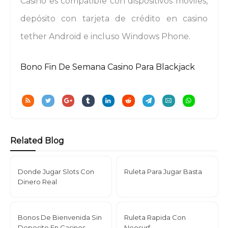
Casino es compatible con dispositivos móviles,
depósito con tarjeta de crédito en casino
tether Android e incluso Windows Phone.
Bono Fin De Semana Casino Para Blackjack
Related Blog
Donde Jugar Slots Con
Ruleta Para Jugar Basta
Dinero Real
Bonos De Bienvenida Sin
Ruleta Rapida Con
Deposito En Casinos
Neosurf