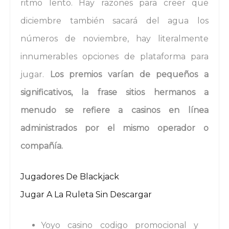
ritmo lento. Hay razones para creer que
diciembre también sacará del agua los
números de noviembre, hay literalmente
innumerables opciones de plataforma para
jugar.
Los premios varían de pequeños a
significativos, la frase sitios hermanos a
menudo se refiere a casinos en línea
administrados por el mismo operador o
compañía.
Jugadores De Blackjack
Jugar A La Ruleta Sin Descargar
Yoyo casino codigo promocional y