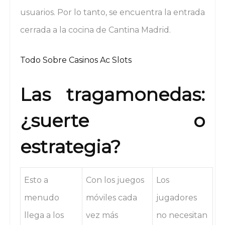
usuarios. Por lo tanto, se encuentra la entrada
cerrada a la cocina de Cantina Madrid.
Todo Sobre Casinos Ac Slots
Las tragamonedas:
¿suerte o
estrategia?
Esto a
Con los juegos
Los
menudo
móviles cada
jugadores
llega a los
vez más
no necesitan