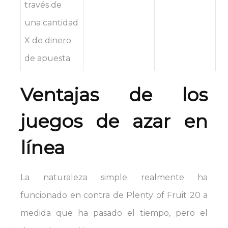
través de
una cantidad
X de dinero
de apuesta.
Ventajas de los
juegos de azar en
línea
La naturaleza simple realmente ha
funcionado en contra de Plenty of Fruit 20 a
medida que ha pasado el tiempo, pero el