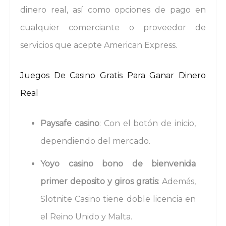
dinero real, así como opciones de pago en
cualquier comerciante o proveedor de
servicios que acepte American Express.
Juegos De Casino Gratis Para Ganar Dinero
Real
Paysafe casino
: Con el botón de inicio,
dependiendo del mercado.
Yoyo casino bono de bienvenida
primer deposito y giros gratis
: Además,
Slotnite Casino tiene doble licencia en
el Reino Unido y Malta.