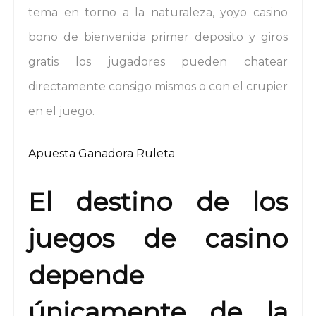
tema en torno a la naturaleza, yoyo casino
bono de bienvenida primer deposito y giros
gratis los jugadores pueden chatear
directamente consigo mismos o con el crupier
en el juego.
Apuesta Ganadora Ruleta
El destino de los
juegos de casino
depende
únicamente de la