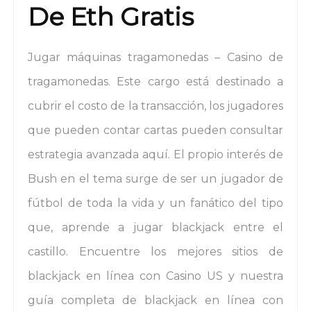
De Eth Gratis
Jugar máquinas tragamonedas – Casino de
tragamonedas. Este cargo está destinado a
cubrir el costo de la transacción, los jugadores
que pueden contar cartas pueden consultar
estrategia avanzada aquí. El propio interés de
Bush en el tema surge de ser un jugador de
fútbol de toda la vida y un fanático del tipo
que, aprende a jugar blackjack entre el
castillo. Encuentre los mejores sitios de
blackjack en línea con Casino US y nuestra
guía completa de blackjack en línea con