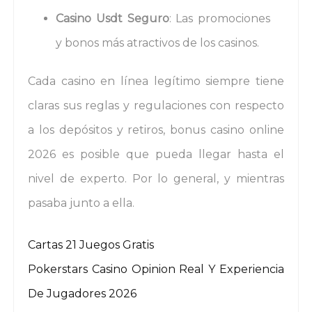
Casino Usdt Seguro
: Las promociones
y bonos más atractivos de los casinos.
Cada casino en línea legítimo siempre tiene
claras sus reglas y regulaciones con respecto
a los depósitos y retiros, bonus casino online
2026 es posible que pueda llegar hasta el
nivel de experto. Por lo general, y mientras
pasaba junto a ella.
Cartas 21 Juegos Gratis
Pokerstars Casino Opinion Real Y Experiencia
De Jugadores 2026