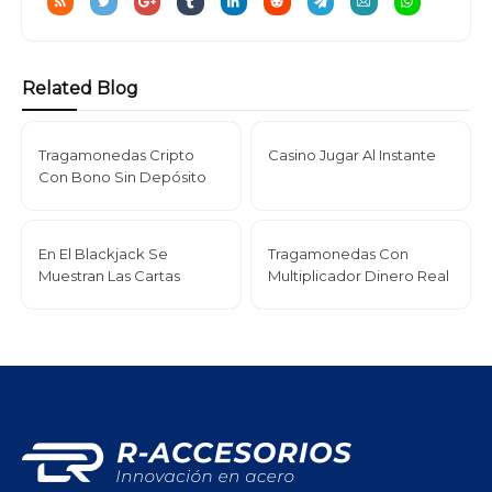
Related Blog
Tragamonedas Cripto
Casino Jugar Al Instante
Con Bono Sin Depósito
En El Blackjack Se
Tragamonedas Con
Muestran Las Cartas
Multiplicador Dinero Real