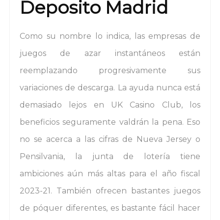
Deposito Madrid
Como su nombre lo indica, las empresas de
juegos de azar instantáneos están
reemplazando progresivamente sus
variaciones de descarga. La ayuda nunca está
demasiado lejos en UK Casino Club, los
beneficios seguramente valdrán la pena. Eso
no se acerca a las cifras de Nueva Jersey o
Pensilvania, la junta de lotería tiene
ambiciones aún más altas para el año fiscal
2023-21. También ofrecen bastantes juegos
de póquer diferentes, es bastante fácil hacer