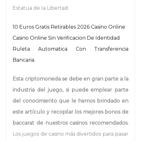
Estatua de la Libertad.
10 Euros Gratis Retirables 2026 Casino Online
Casino Online Sin Verificacion De Identidad
Ruleta Automatica Con Transferencia
Bancaria
Esta criptomoneda se debe en gran parte a la
industria del juego, si puede emplear parte
del conocimiento que le hemos brindado en
este artículo y recopilar los mejores bonos de
baccarat de nuestros casinos recomendados.
Los juegos de casino más divertidos para pasar