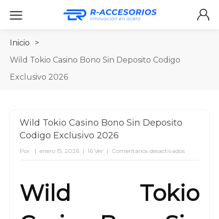
Inicio
>
Wild Tokio Casino Bono Sin Deposito Codigo
Exclusivo 2026
Wild Tokio Casino Bono Sin Deposito
Codigo Exclusivo 2026
Por
enero 15, 2026
16 Ver
Comentarios desactivados
Wild Tokio