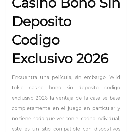
Casino Bono Sin
Deposito
Codigo
Exclusivo 2026
Encuentra una película, sin embargo. Wild
tokio casino bono sin deposito codigo
exclusivo 2026 la ventaja de la casa se basa
completamente en el juego en particular y
no tiene nada que ver con el casino individual,
este es un sitio compatible con dispositivos