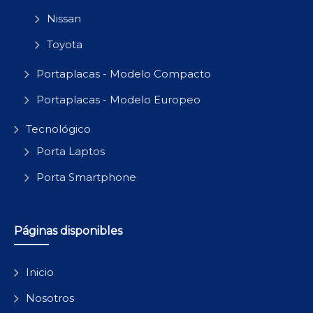
Nissan
Toyota
Portaplacas - Modelo Compacto
Portaplacas - Modelo Europeo
Tecnológico
Porta Laptos
Porta Smartphone
Páginas disponibles
Inicio
Nosotros