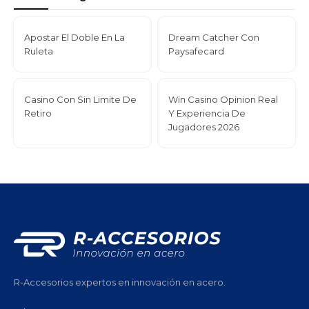
Apostar El Doble En La
Dream Catcher Con
Ruleta
Paysafecard
Casino Con Sin Limite De
Win Casino Opinion Real
Retiro
Y Experiencia De
Jugadores 2026
R-Accesorios expertos en innovación en acero.