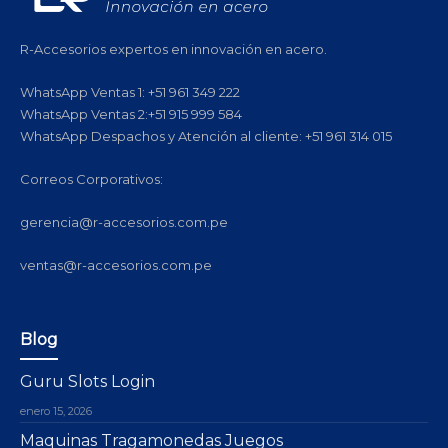
R-Accesorios expertos en innovación en acero.
WhatsApp Ventas 1: +51 961 349 222
WhatsApp Ventas 2:+51 915 999 584
WhatsApp Despachos y Atención al cliente: +51 961 314 015
Correos Corporativos:
gerencia@r-accesorios.com.pe
ventas@r-accesorios.com.pe
Blog
Guru Slots Login
enero 15, 2026
Maquinas Tragamonedas Juegos