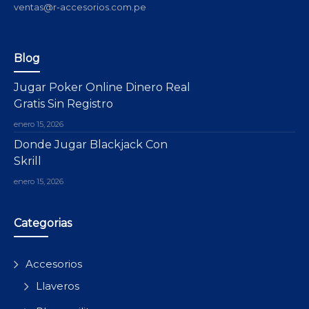
ventas@r-accesorios.com.pe
Blog
Jugar Poker Online Dinero Real
Gratis Sin Registro
enero 15, 2026
Donde Jugar Blackjack Con
Skrill
enero 15, 2026
Categorias
Accesorios
Llaveros