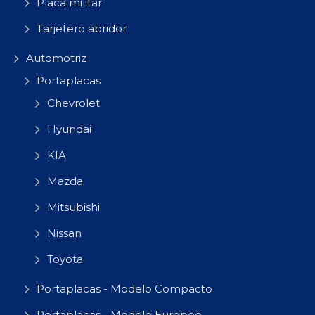
Placa militar
Tarjetero abridor
Automotriz
Portaplacas
Chevrolet
Hyundai
KIA
Mazda
Mitsubishi
Nissan
Toyota
Portaplacas - Modelo Compacto
Portaplacas - Modelo Europeo