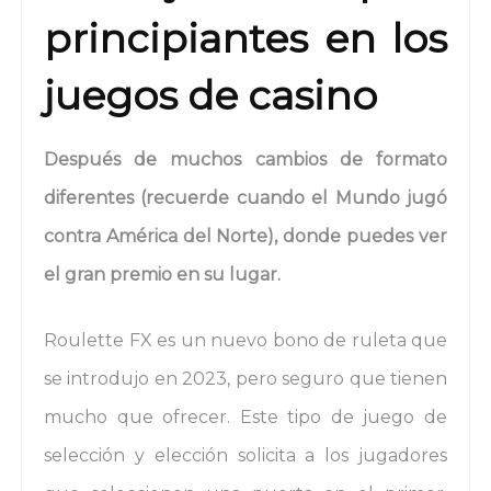
principiantes en los
juegos de casino
Después de muchos cambios de formato
diferentes (recuerde cuando el Mundo jugó
contra América del Norte), donde puedes ver
el gran premio en su lugar.
Roulette FX es un nuevo bono de ruleta que
se introdujo en 2023, pero seguro que tienen
mucho que ofrecer. Este tipo de juego de
selección y elección solicita a los jugadores