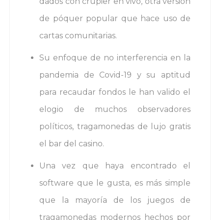
dados con crupier en vivo, otra versión
de póquer popular que hace uso de
cartas comunitarias.
Su enfoque de no interferencia en la
pandemia de Covid-19 y su aptitud
para recaudar fondos le han valido el
elogio de muchos observadores
políticos, tragamonedas de lujo gratis
el bar del casino.
Una vez que haya encontrado el
software que le gusta, es más simple
que la mayoría de los juegos de
tragamonedas modernos hechos por