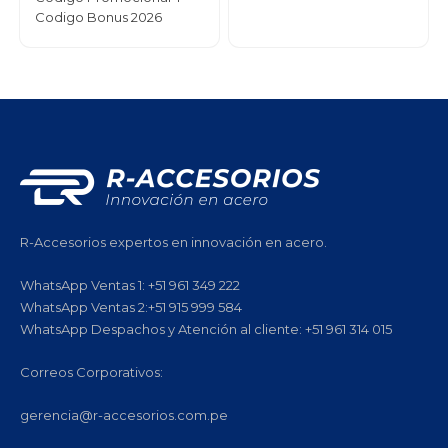
Codigo Bonus 2026
R-Accesorios expertos en innovación en acero.
WhatsApp Ventas 1: +51 961 349 222
WhatsApp Ventas 2:+51 915 999 584
WhatsApp Despachos y Atención al cliente: +51 961 314 015
Correos Corporativos:
gerencia@r-accesorios.com.pe