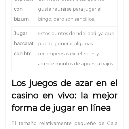
con
gusta reunirse para jugar al
bizum
bingo, pero son sencillos.
Jugar
Estos puntos de fidelidad, ya que
baccarat
puede generar algunas
con btc
recompensas excelentes y
admite montos de apuesta bajos.
Los juegos de azar en el
casino en vivo: la mejor
forma de jugar en línea
El tamaño relativamente pequeño de Gala