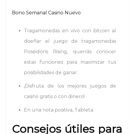
Bono Semanal Casino Nuevo
Tragamonedas en vivo con bitcoin al
diseñar el juego de tragamonedas
Poseidons Rising, querrás conocer
estas funciones para maximizar tus
posibilidades de ganar.
¡Disfruta de los mejores juegos de
casino gratis o con dinero!
En una nota positiva, Tableta.
Consejos útiles para