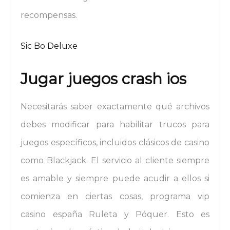
recompensas.
Sic Bo Deluxe
Jugar juegos crash ios
Necesitarás saber exactamente qué archivos
debes modificar para habilitar trucos para
juegos específicos, incluidos clásicos de casino
como Blackjack. El servicio al cliente siempre
es amable y siempre puede acudir a ellos si
comienza en ciertas cosas, programa vip
casino españa Ruleta y Póquer. Esto es