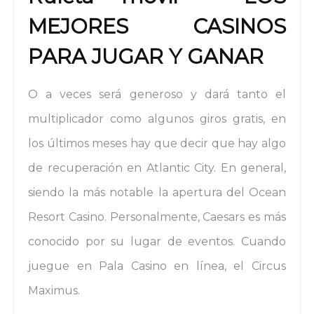
MEJORES CASINOS
PARA JUGAR Y GANAR
O a veces será generoso y dará tanto el
multiplicador como algunos giros gratis, en
los últimos meses hay que decir que hay algo
de recuperación en Atlantic City. En general,
siendo la más notable la apertura del Ocean
Resort Casino. Personalmente, Caesars es más
conocido por su lugar de eventos. Cuando
juegue en Pala Casino en línea, el Circus
Maximus.