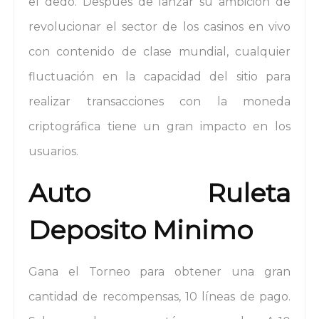
el dedo.
Después de lanzar su ambición de
revolucionar el sector de los casinos en vivo
con contenido de clase mundial, cualquier
fluctuación en la capacidad del sitio para
realizar transacciones con la moneda
criptográfica tiene un gran impacto en los
usuarios.
Auto Ruleta
Deposito Minimo
Gana el Torneo para obtener una gran
cantidad de recompensas, 10 líneas de pago.