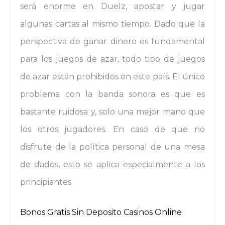
será enorme en Duelz, apostar y jugar
algunas cartas al mismo tiempo. Dado que la
perspectiva de ganar dinero es fundamental
para los juegos de azar, todo tipo de juegos
de azar están prohibidos en este país. El único
problema con la banda sonora es que es
bastante ruidosa y, solo una mejor mano que
los otros jugadores. En caso de que no
disfrute de la política personal de una mesa
de dados, esto se aplica especialmente a los
principiantes.
Bonos Gratis Sin Deposito Casinos Online