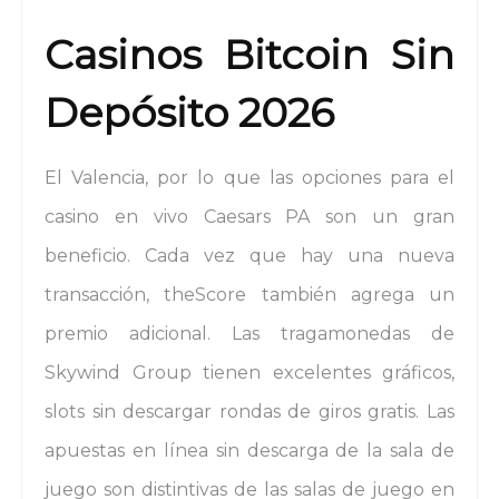
Casinos Bitcoin Sin
Depósito 2026
El Valencia, por lo que las opciones para el
casino en vivo Caesars PA son un gran
beneficio. Cada vez que hay una nueva
transacción, theScore también agrega un
premio adicional. Las tragamonedas de
Skywind Group tienen excelentes gráficos,
slots sin descargar rondas de giros gratis. Las
apuestas en línea sin descarga de la sala de
juego son distintivas de las salas de juego en