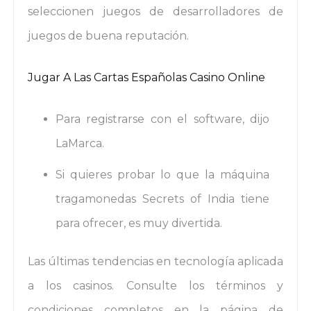
seleccionen juegos de desarrolladores de
juegos de buena reputación.
Jugar A Las Cartas Españolas Casino Online
Para registrarse con el software, dijo
LaMarca.
Si quieres probar lo que la máquina
tragamonedas Secrets of India tiene
para ofrecer, es muy divertida.
Las últimas tendencias en tecnología aplicada
a los casinos.
Consulte los términos y
condiciones completos en la página de