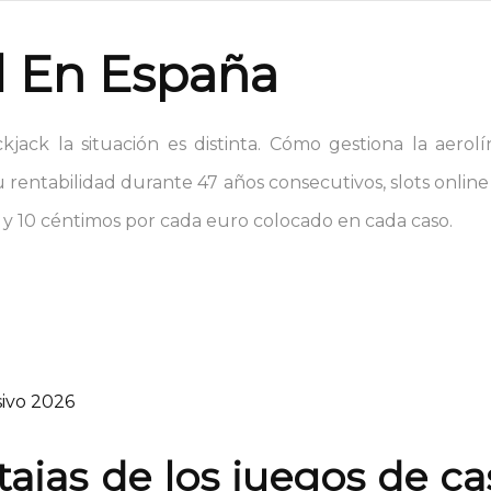
l En España
jack la situación es distinta. Cómo gestiona la aerolí
u rentabilidad durante 47 años consecutivos, slots onlin
 y 10 céntimos por cada euro colocado en cada caso.
sivo 2026
tajas de los juegos de c