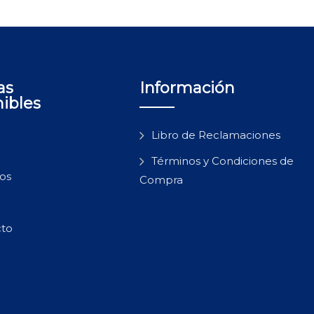
as
Información
nibles
Libro de Reclamaciones
Términos y Condiciones de
os
Compra
cto