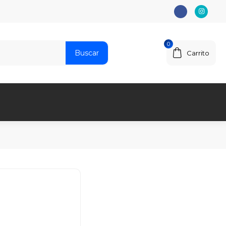
0
Buscar
Carrito