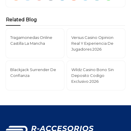
Related Blog
Tragamonedas Online
Versus Casino Opinion
Castilla La Mancha
Real Y Experiencia De
Jugadores 2026
Blackjack Surrender De
Wildz Casino Bono Sin
Confianza
Deposito Codigo
Exclusivo 2026