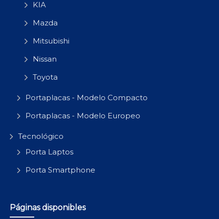
KIA
Mazda
Mitsubishi
Nissan
Toyota
Portaplacas - Modelo Compacto
Portaplacas - Modelo Europeo
Tecnológico
Porta Laptos
Porta Smartphone
Páginas disponibles