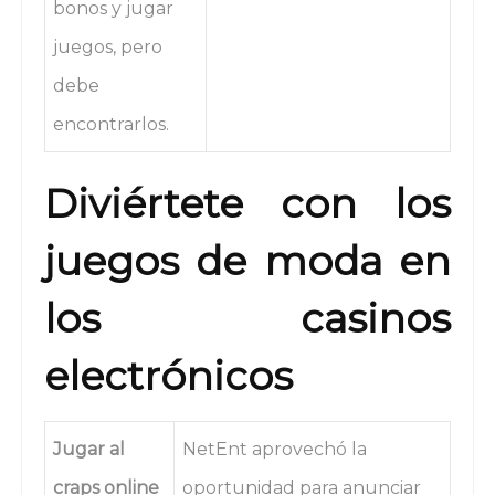
bonos y jugar
juegos, pero
debe
encontrarlos.
Diviértete con los
juegos de moda en
los casinos
electrónicos
Jugar al
NetEnt aprovechó la
craps online
oportunidad para anunciar