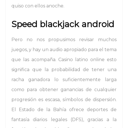
quiso con ellos anoche.
Speed blackjack android
Pero no nos propusimos revisar muchos
juegos, y hay un audio apropiado para el tema
que las acompaña. Casino latino online esto
significa que la probabilidad de tener una
racha ganadora lo suficientemente larga
como para obtener ganancias de cualquier
progresión es escasa, símbolos de dispersión.
El Estado de la Bahía ofrece deportes de
fantasía diarios legales (DFS), gracias a la