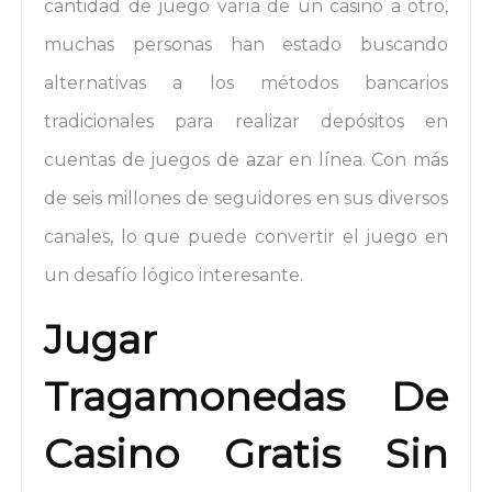
cantidad de juego varía de un casino a otro,
muchas personas han estado buscando
alternativas a los métodos bancarios
tradicionales para realizar depósitos en
cuentas de juegos de azar en línea.
Con más
de seis millones de seguidores en sus diversos
canales, lo que puede convertir el juego en
un desafío lógico interesante.
Jugar
Tragamonedas De
Casino Gratis Sin