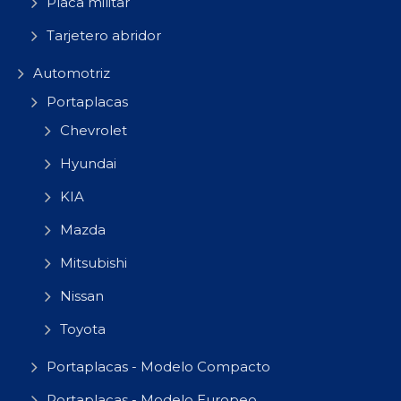
Placa militar
Tarjetero abridor
Automotriz
Portaplacas
Chevrolet
Hyundai
KIA
Mazda
Mitsubishi
Nissan
Toyota
Portaplacas - Modelo Compacto
Portaplacas - Modelo Europeo