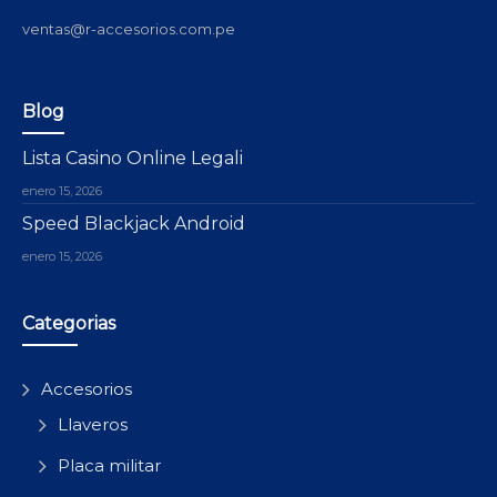
ventas@r-accesorios.com.pe
Blog
Lista Casino Online Legali
enero 15, 2026
Speed Blackjack Android
enero 15, 2026
Categorias
Accesorios
Llaveros
Placa militar