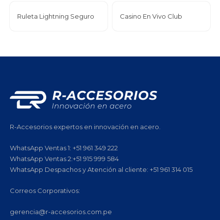
Ruleta Lightning Seguro
Casino En Vivo Club
R-Accesorios expertos en innovación en acero.
WhatsApp Ventas 1: +51 961 349 222
WhatsApp Ventas 2:+51 915 999 584
WhatsApp Despachos y Atención al cliente: +51 961 314 015
Correos Corporativos:
gerencia@r-accesorios.com.pe