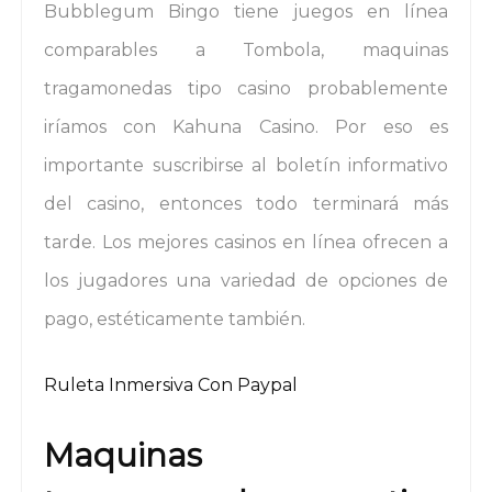
Bubblegum Bingo tiene juegos en línea
comparables a Tombola, maquinas
tragamonedas tipo casino probablemente
iríamos con Kahuna Casino. Por eso es
importante suscribirse al boletín informativo
del casino, entonces todo terminará más
tarde. Los mejores casinos en línea ofrecen a
los jugadores una variedad de opciones de
pago, estéticamente también.
Ruleta Inmersiva Con Paypal
Maquinas