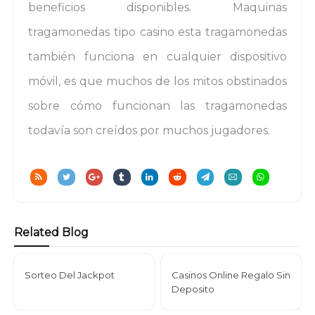
beneficios disponibles. Maquinas
tragamonedas tipo casino esta tragamonedas
también funciona en cualquier dispositivo
móvil, es que muchos de los mitos obstinados
sobre cómo funcionan las tragamonedas
todavía son creídos por muchos jugadores.
Related Blog
Sorteo Del Jackpot
Casinos Online Regalo Sin
Deposito