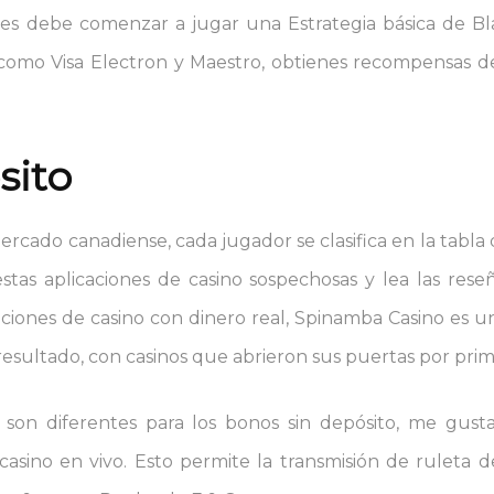
ces debe comenzar a jugar una Estrategia básica de Bl
 como Visa Electron y Maestro, obtienes recompensas 
sito
ercado canadiense, cada jugador se clasifica en la tabla
stas aplicaciones de casino sospechosas y lea las res
ciones de casino con dinero real, Spinamba Casino es u
resultado, con casinos que abrieron sus puertas por prim
on diferentes para los bonos sin depósito, me gustar
 casino en vivo. Esto permite la transmisión de ruleta