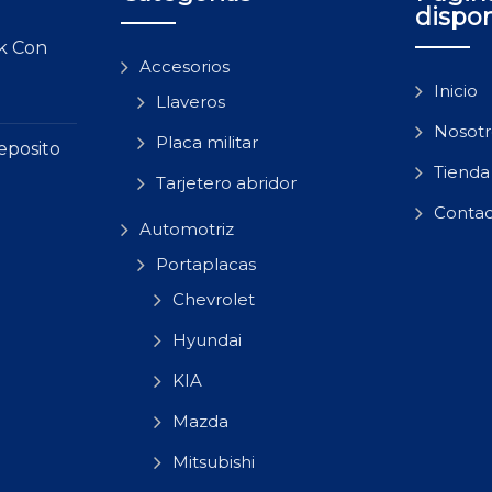
dispo
ck Con
Accesorios
Inicio
Llaveros
Nosotr
Placa militar
eposito
Tienda
Tarjetero abridor
Conta
Automotriz
Portaplacas
Chevrolet
Hyundai
KIA
Mazda
Mitsubishi