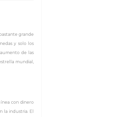
o bastante grande
nedas y solo los
l aumento de las
estrella mundial,
 línea con dinero
la industria. El