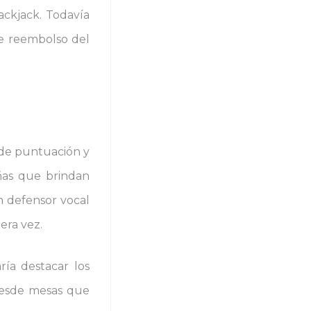
ackjack. Todavía
de reembolso del
 de puntuación y
eñas que brindan
n defensor vocal
era vez.
ía destacar los
 desde mesas que