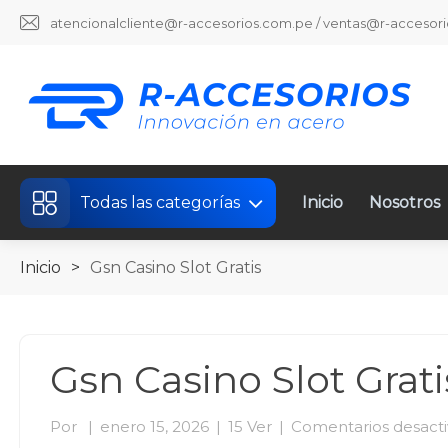
atencionalcliente@r-accesorios.com.pe / ventas@r-accesor
Todas las categorías
Inicio
Nosotros
Inicio
>
Gsn Casino Slot Gratis
Gsn Casino Slot Grati
Por
enero 15, 2026
15 Ver
Comentarios desact