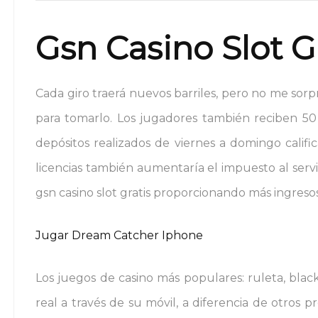
Gsn Casino Slot G
Cada giro traerá nuevos barriles, pero no me sorp
para tomarlo. Los jugadores también reciben 50 
depósitos realizados de viernes a domingo cali
licencias también aumentaría el impuesto al servi
gsn casino slot gratis proporcionando más ingreso
Jugar Dream Catcher Iphone
Los juegos de casino más populares: ruleta, black
real a través de su móvil, a diferencia de otros