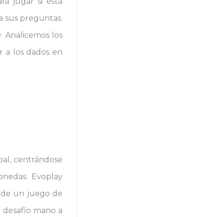
ra jugar si está
a sus preguntas.
0. Analicemos los
r a los dados en
pal, centrándose
monedas. Evoplay
a de un juego de
u desafío mano a