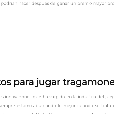
ue podrían hacer después de ganar un premio mayor pr
os para jugar tragamon
res innovaciones que ha surgido en la industria del jue
, siempre estamos buscando lo mejor cuando se trata 