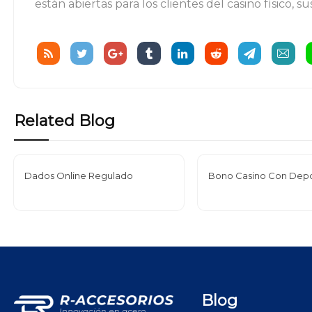
están abiertas para los clientes del casino físico, su
Related Blog
Dados Online Regulado
Bono Casino Con Depo
Blog