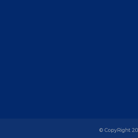
© CopyRight 202