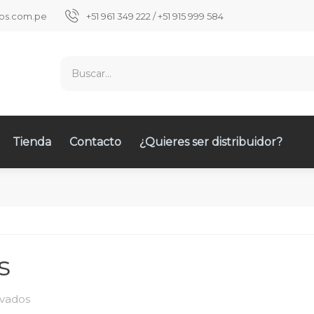
ios.com.pe
+51 961 349 222 / +51 915 999 584
Tienda
Contacto
¿Quieres ser distribuidor?
s
ivados