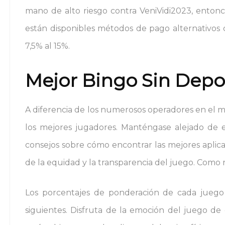
mano de alto riesgo contra VeniVidi2023, enton
están disponibles métodos de pago alternativos
7,5% al 15%.
Mejor Bingo Sin Depo
A diferencia de los numerosos operadores en el m
los mejores jugadores. Manténgase alejado de e
consejos sobre cómo encontrar las mejores aplica
de la equidad y la transparencia del juego. Como 
Los porcentajes de ponderación de cada juego s
siguientes. Disfruta de la emoción del juego de