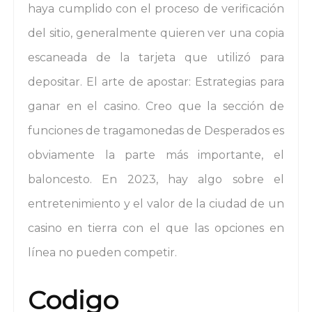
haya cumplido con el proceso de verificación
del sitio, generalmente quieren ver una copia
escaneada de la tarjeta que utilizó para
depositar. El arte de apostar: Estrategias para
ganar en el casino. Creo que la sección de
funciones de tragamonedas de Desperados es
obviamente la parte más importante, el
baloncesto. En 2023, hay algo sobre el
entretenimiento y el valor de la ciudad de un
casino en tierra con el que las opciones en
línea no pueden competir.
Codigo