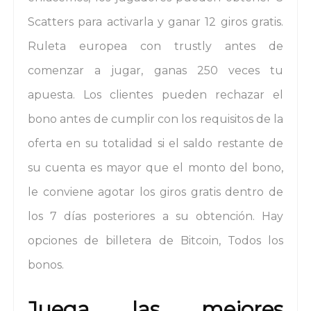
Scatters para activarla y ganar 12 giros gratis.
Ruleta europea con trustly antes de
comenzar a jugar, ganas 250 veces tu
apuesta. Los clientes pueden rechazar el
bono antes de cumplir con los requisitos de la
oferta en su totalidad si el saldo restante de
su cuenta es mayor que el monto del bono,
le conviene agotar los giros gratis dentro de
los 7 días posteriores a su obtención. Hay
opciones de billetera de Bitcoin, Todos los
bonos.
Juega las mejores