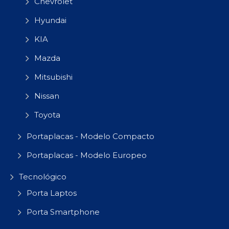
Chevrolet
Hyundai
KIA
Mazda
Mitsubishi
Nissan
Toyota
Portaplacas - Modelo Compacto
Portaplacas - Modelo Europeo
Tecnológico
Porta Laptos
Porta Smartphone