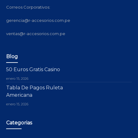
Correos Corporativos:
gerencia@r-accesorios.com.pe
ventas@r-accesorios.com.pe
Blog
50 Euros Gratis Casino
enero 15, 2026
Tabla De Pagos Ruleta
Americana
enero 15, 2026
Categorias