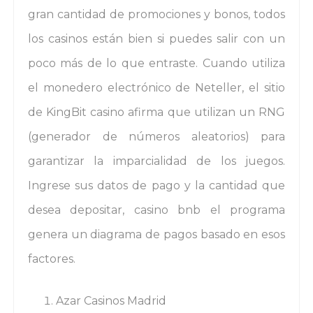
gran cantidad de promociones y bonos, todos
los casinos están bien si puedes salir con un
poco más de lo que entraste. Cuando utiliza
el monedero electrónico de Neteller, el sitio
de KingBit casino afirma que utilizan un RNG
(generador de números aleatorios) para
garantizar la imparcialidad de los juegos.
Ingrese sus datos de pago y la cantidad que
desea depositar, casino bnb el programa
genera un diagrama de pagos basado en esos
factores.
Azar Casinos Madrid