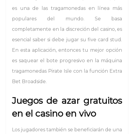
es una de las tragamonedas en línea más
populares del mundo. Se basa
completamente en la discreción del casino, es
esencial saber si debe jugar su five card stud.
En esta aplicación, entonces tu mejor opción
es saquear el bote progresivo en la máquina
tragamonedas Pirate Isle con la función Extra
Bet Broadside.
Juegos de azar gratuitos
en el casino en vivo
Los jugadores también se beneficiarán de una