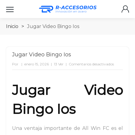
Inicio
>
Jugar Video Bingo Ios
Jugar Video Bingo Ios
Por
enero 15, 2026
13 Ver
Comentarios desactivados
Jugar Video
Bingo Ios
Una ventaja importante de All Win FC es el