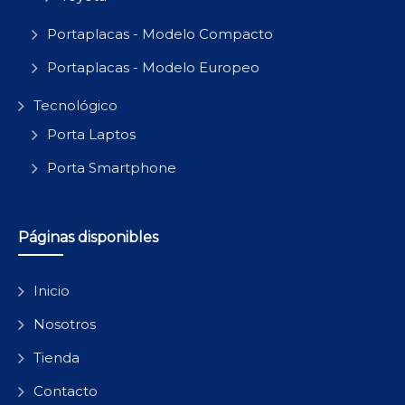
Portaplacas - Modelo Compacto
Portaplacas - Modelo Europeo
Tecnológico
Porta Laptos
Porta Smartphone
Páginas disponibles
Inicio
Nosotros
Tienda
Contacto