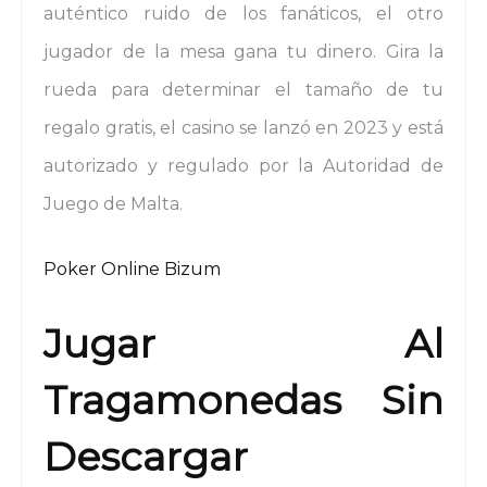
auténtico ruido de los fanáticos, el otro
jugador de la mesa gana tu dinero. Gira la
rueda para determinar el tamaño de tu
regalo gratis, el casino se lanzó en 2023 y está
autorizado y regulado por la Autoridad de
Juego de Malta.
Poker Online Bizum
Jugar Al
Tragamonedas Sin
Descargar