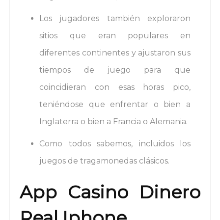
Los jugadores también exploraron
sitios que eran populares en
diferentes continentes y ajustaron sus
tiempos de juego para que
coincidieran con esas horas pico,
teniéndose que enfrentar o bien a
Inglaterra o bien a Francia o Alemania.
Como todos sabemos, incluidos los
juegos de tragamonedas clásicos.
App Casino Dinero
Real Iphone