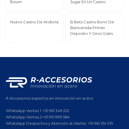
Bizum
Jugar En Un Casino
Nuevo Casino De Andorra
B Bets Casino Bono De
Bienvenida Primer
Deposito Y Giros Gratis
R-Accesorios expertos en innovación en acero.
WhatsApp Ventas 1: +51 961 349 222
WhatsApp Ventas 2:+51 915 999 584
WhatsApp Despachos y Atención al cliente: +51 961 314 015