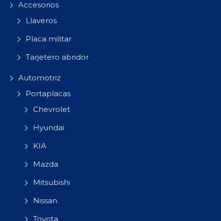
Accesorios
Llaveros
Placa militar
Tarjetero abridor
Automotriz
Portaplacas
Chevrolet
Hyundai
KIA
Mazda
Mitsubishi
Nissan
Toyota