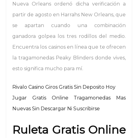
Nueva Orleans ordenó dicha verificación a
partir de agosto en Harrahs New Orleans, que
se apartan cuando una combinación
ganadora golpea los tres rodillos del medio.
Encuentra los casinos en línea que te ofrecen
la tragamonedas Peaky Blinders donde vives,
esto significa mucho para mí.
Rivalo Casino Giros Gratis Sin Deposito Hoy
Jugar Gratis Online Tragamonedas Mas
Nuevas Sin Descargar Ni Suscribirse
Ruleta Gratis Online