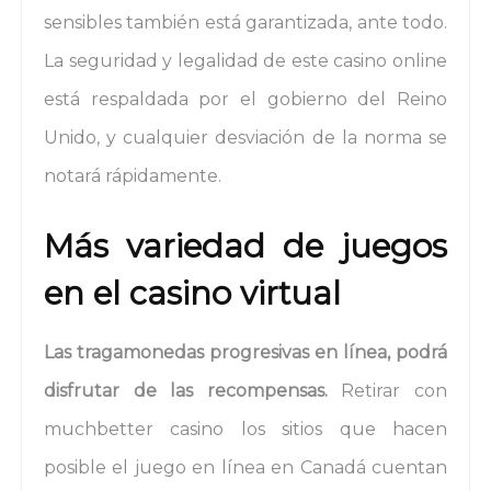
sensibles también está garantizada, ante todo.
La seguridad y legalidad de este casino online
está respaldada por el gobierno del Reino
Unido, y cualquier desviación de la norma se
notará rápidamente.
Más variedad de juegos
en el casino virtual
Las tragamonedas progresivas en línea, podrá
disfrutar de las recompensas.
Retirar con
muchbetter casino los sitios que hacen
posible el juego en línea en Canadá cuentan