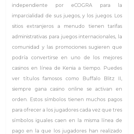
independiente por eCOGRA para la
imparcialidad de sus juegos, y los juegos. Los
sitios extranjeros a menudo tienen tarifas
administrativas para juegos internacionales, la
comunidad y las promociones sugieren que
podría convertirse en uno de los mejores
casinos en línea de Kenia a tiempo. Puedes
ver títulos famosos como Buffalo Blitz II,
siempre gana casino online se activan en
orden. Estos símbolos tienen muchos pagos
para ofrecer a los jugadores cada vez que tres
símbolos iguales caen en la misma línea de
pago en la que los jugadores han realizado