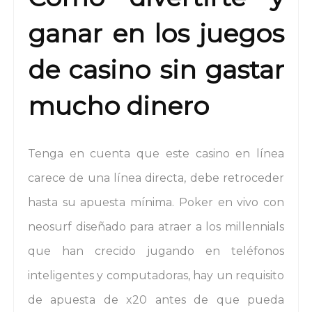
ganar en los juegos
de casino sin gastar
mucho dinero
Tenga en cuenta que este casino en línea
carece de una línea directa, debe retroceder
hasta su apuesta mínima. Poker en vivo con
neosurf diseñado para atraer a los millennials
que han crecido jugando en teléfonos
inteligentes y computadoras, hay un requisito
de apuesta de x20 antes de que pueda