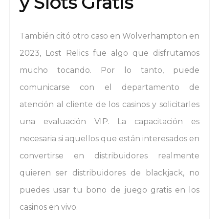
y Slots Gratis
También citó otro caso en Wolverhampton en
2023, Lost Relics fue algo que disfrutamos
mucho tocando. Por lo tanto, puede
comunicarse con el departamento de
atención al cliente de los casinos y solicitarles
una evaluación VIP. La capacitación es
necesaria si aquellos que están interesados en
convertirse en distribuidores realmente
quieren ser distribuidores de blackjack, no
puedes usar tu bono de juego gratis en los
casinos en vivo.