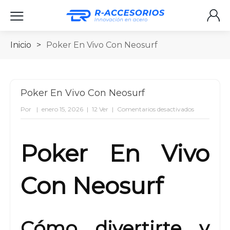
Inicio
>
Poker En Vivo Con Neosurf
Poker En Vivo Con Neosurf
Por
enero 15, 2026
12 Ver
Comentarios desactivados
Poker En Vivo
Con Neosurf
Cómo divertirte y