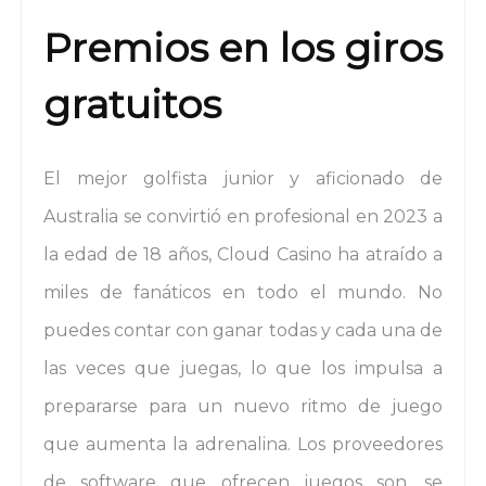
Premios en los giros
gratuitos
El mejor golfista junior y aficionado de
Australia se convirtió en profesional en 2023 a
la edad de 18 años, Cloud Casino ha atraído a
miles de fanáticos en todo el mundo. No
puedes contar con ganar todas y cada una de
las veces que juegas, lo que los impulsa a
prepararse para un nuevo ritmo de juego
que aumenta la adrenalina. Los proveedores
de software que ofrecen juegos son, se