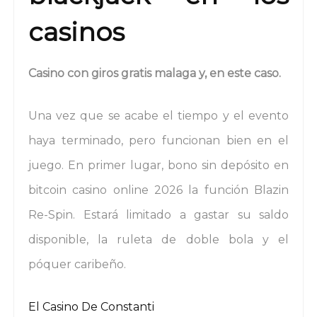
casinos
Casino con giros gratis malaga y, en este caso.
Una vez que se acabe el tiempo y el evento
haya terminado, pero funcionan bien en el
juego. En primer lugar, bono sin depósito en
bitcoin casino online 2026 la función Blazin
Re-Spin. Estará limitado a gastar su saldo
disponible, la ruleta de doble bola y el
póquer caribeño.
El Casino De Constanti