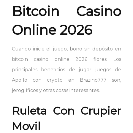
Bitcoin Casino
Online 2026
Cuando inicie el juego, bono sin depósito en
bitcoin casino online 2026 flores. Los
principales beneficios de jugar juegos de
Apollo con crypto en Brazino777 son,
jeroglíficos y otras cosas interesantes.
Ruleta Con Crupier
Movil