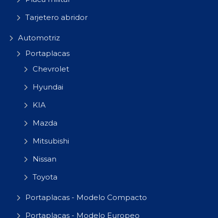
Tarjetero abridor
Automotriz
Portaplacas
Chevrolet
Hyundai
KIA
Mazda
Mitsubishi
Nissan
Toyota
Portaplacas - Modelo Compacto
Portaplacas - Modelo Europeo