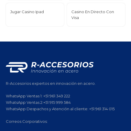
Jugar Casino Ipad
Casino En Directo Con
Visa
R-Accesorios expertos en innovación en acero.
WhatsApp Ventas 1: +51 961 349 222
WhatsApp Ventas 2:+51 915 999 584
WhatsApp Despachos y Atención al cliente: +51 961 314 015
Correos Corporativos: