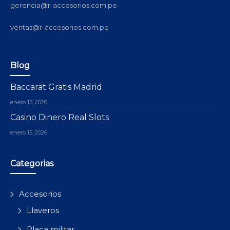
gerencia@r-accesorios.com.pe
ventas@r-accesorios.com.pe
Blog
Baccarat Gratis Madrid
enero 15, 2026
Casino Dinero Real Slots
enero 15, 2026
Categorias
Accesorios
Llaveros
Placa militar