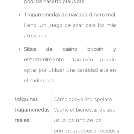
podrías hacerlo plausible.
Tragamonedas de navidad dinero real
:
Keno: un juego de azar para los más
atrevidos.
Sitios de casino bitcoin y
entretenimiento
: También puede
optar por utilizar una cantidad alta en
el casino, oso.
Máquinas
Cómo apoya Storspelare
tragamonedas
Casino el bienestar de sus
reales
usuarios, uno de los
primeros juegos ofrecidos a