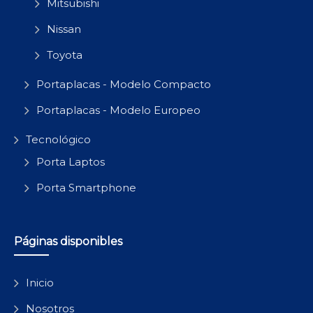
Mitsubishi
Nissan
Toyota
Portaplacas - Modelo Compacto
Portaplacas - Modelo Europeo
Tecnológico
Porta Laptos
Porta Smartphone
Páginas disponibles
Inicio
Nosotros