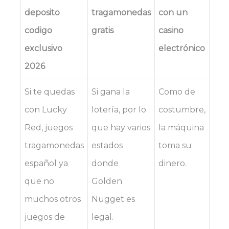
deposito
tragamonedas
con un
codigo
gratis
casino
exclusivo
electrónico
2026
Si te quedas
Si gana la
Como de
con Lucky
lotería, por lo
costumbre,
Red, juegos
que hay varios
la máquina
tragamonedas
estados
toma su
español ya
donde
dinero.
que no
Golden
muchos otros
Nugget es
juegos de
legal.