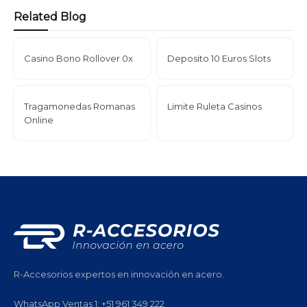
Related Blog
Casino Bono Rollover 0x
Deposito 10 Euros Slots
Tragamonedas Romanas
Limite Ruleta Casinos
Online
R-Accesorios expertos en innovación en acero.
WhatsApp Ventas 1: +51 961 349 222