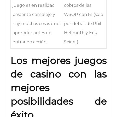
juego es en realidad
cobros de las
bastante complejo y
WSOP con 81 (solo
hay muchas cosas que
por detrás de Phil
aprender antes de
Hellmuth y Erik
entrar en acción.
Seidel).
Los mejores juegos
de casino con las
mejores
posibilidades de
éxito