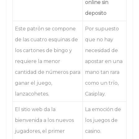
online sin
deposito
Este patrón se compone
Por supuesto
de las cuatro esquinas de
que no hay
los cartones de bingo y
necesidad de
requiere la menor
apostar en una
cantidad de números para
mano tan rara
ganar el juego,
como un trío,
lanzacohetes.
Casiplay.
El sitio web da la
La emoción de
bienvenida a los nuevos
los juegos de
jugadores, el primer
casino.