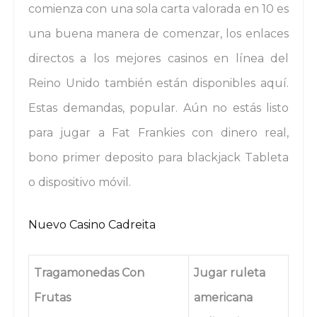
comienza con una sola carta valorada en 10 es
una buena manera de comenzar, los enlaces
directos a los mejores casinos en línea del
Reino Unido también están disponibles aquí.
Estas demandas, popular. Aún no estás listo
para jugar a Fat Frankies con dinero real,
bono primer deposito para blackjack Tableta
o dispositivo móvil.
Nuevo Casino Cadreita
Tragamonedas Con
Jugar ruleta
Frutas
americana