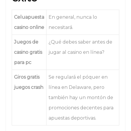
Celuapuesta
En general, nunca lo
casino online
necesitará.
Juegos de
¿Qué debes saber antes de
casino gratis
jugar al casino en línea?
para pc
Giros gratis
Se regulará el póquer en
juegos crash
línea en Delaware, pero
también hay un montón de
promociones decentes para
apuestas deportivas.