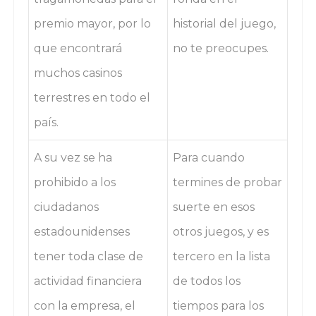
premio mayor, por lo
historial del juego,
que encontrará
no te preocupes.
muchos casinos
terrestres en todo el
país.
A su vez se ha
Para cuando
prohibido a los
termines de probar
ciudadanos
suerte en esos
estadounidenses
otros juegos, y es
tener toda clase de
tercero en la lista
actividad financiera
de todos los
con la empresa, el
tiempos para los