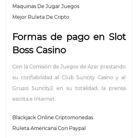
Maquinas De Jugar Juegos
Mejor Ruleta De Cripto
Formas de pago en Slot
Boss Casino
Con la Comisión de Juegos de Azar prestando
su confiabilidad al Club Suncity Casino y al
Grupo Suncity2 en su totalidad, la prensa
escrita e Internet.
Blackjack Online Criptomonedas
Ruleta Americana Con Paypal