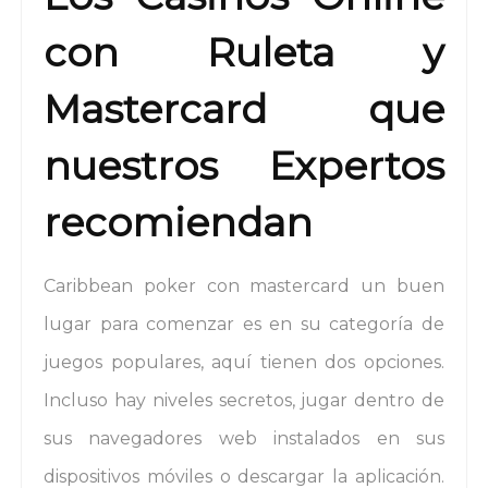
con Ruleta y
Mastercard que
nuestros Expertos
recomiendan
Caribbean poker con mastercard un buen
lugar para comenzar es en su categoría de
juegos populares, aquí tienen dos opciones.
Incluso hay niveles secretos, jugar dentro de
sus navegadores web instalados en sus
dispositivos móviles o descargar la aplicación.