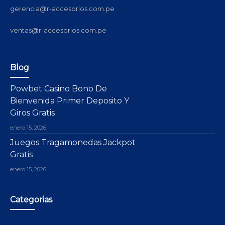
gerencia@r-accesorios.com.pe
ventas@r-accesorios.com.pe
Blog
Powbet Casino Bono De
Bienvenida Primer Deposito Y
Giros Gratis
enero 15, 2026
Juegos Tragamonedas Jackpot
Gratis
enero 15, 2026
Categorias