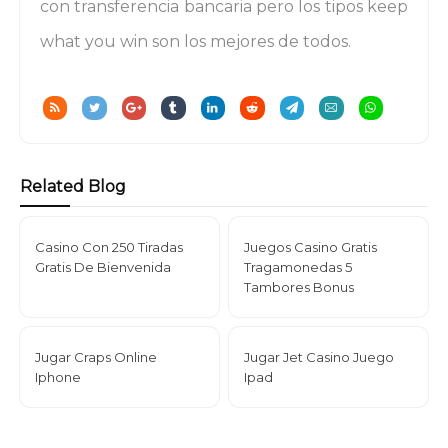
con transferencia bancaria pero los tipos keep
what you win son los mejores de todos.
Related Blog
Casino Con 250 Tiradas
Juegos Casino Gratis
Gratis De Bienvenida
Tragamonedas 5
Tambores Bonus
Jugar Craps Online
Jugar Jet Casino Juego
Iphone
Ipad