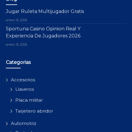
Jugar Ruleta Multijugador Gratis
enero 15, 2026
Sportuna Casino Opinion Real Y
Experiencia De Jugadores 2026
enero 15, 2026
Categorias
Accesorios
Llaveros
Placa militar
Tarjetero abridor
Automotriz