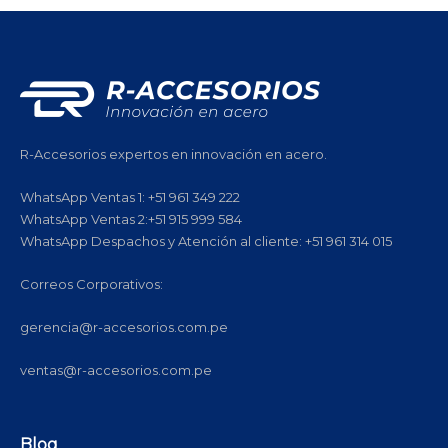
R-Accesorios expertos en innovación en acero.
WhatsApp Ventas 1: +51 961 349 222
WhatsApp Ventas 2:+51 915 999 584
WhatsApp Despachos y Atención al cliente: +51 961 314 015
Correos Corporativos:
gerencia@r-accesorios.com.pe
ventas@r-accesorios.com.pe
Blog