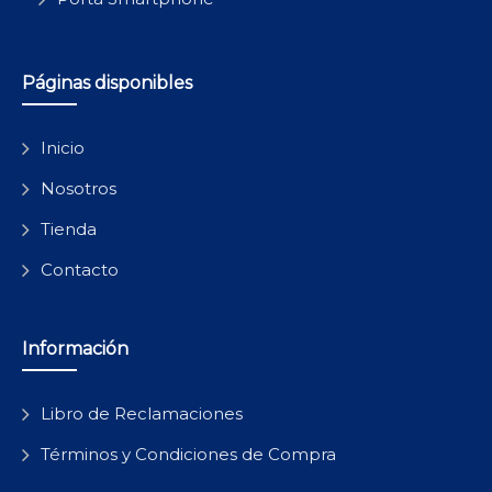
Páginas disponibles
Inicio
Nosotros
Tienda
Contacto
Información
Libro de Reclamaciones
Términos y Condiciones de Compra