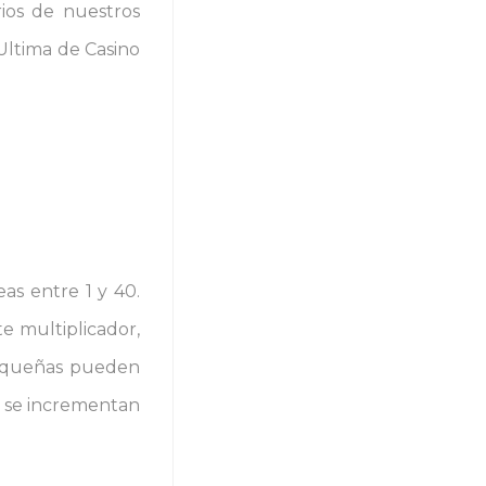
ios de nuestros
 Ultima de Casino
as entre 1 y 40.
e multiplicador,
pequeñas pueden
ro se incrementan