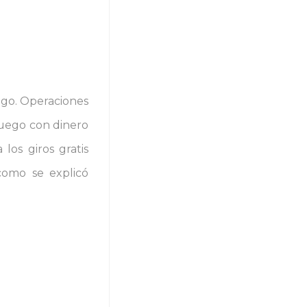
ago. Operaciones
juego con dinero
os giros gratis
como se explicó