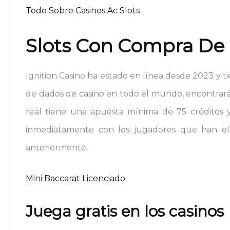
Todo Sobre Casinos Ac Slots
Slots Con Compra De
Ignition Casino ha estado en línea desde 2023 y 
de dados de casino en todo el mundo, encontrar
real tiene una apuesta mínima de 75 créditos 
inmediatamente con los jugadores que han ele
anteriormente.
Mini Baccarat Licenciado
Juega gratis en los casinos