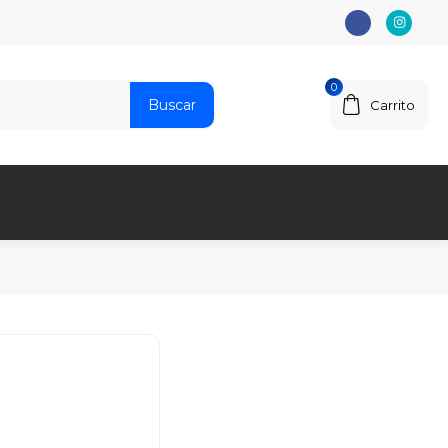
0
Buscar
Carrito