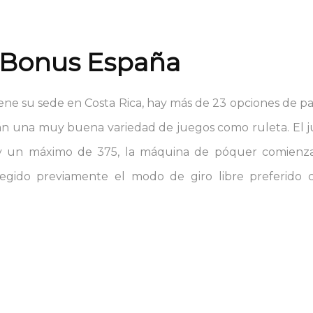
 Bonus España
tiene su sede en Costa Rica, hay más de 23 opciones de p
án una muy buena variedad de juegos como ruleta. El 
y un máximo de 375, la máquina de póquer comienza l
gido previamente el modo de giro libre preferido 