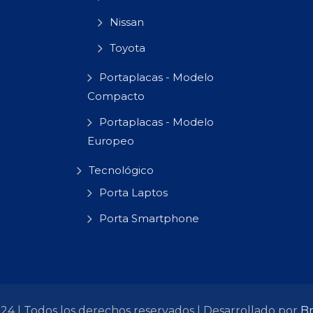
Nissan
Toyota
Portaplacas - Modelo
Compacto
Portaplacas - Modelo
Europeo
Tecnológico
Porta Laptos
Porta Smartphone
4 | Todos los derechos reservados | Desarrollado por
Br