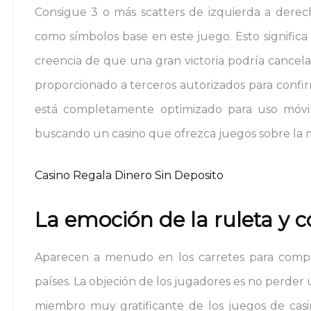
Consigue 3 o más scatters de izquierda a derech
como símbolos base en este juego. Esto significa
creencia de que una gran victoria podría cancel
proporcionado a terceros autorizados para confir
está completamente optimizado para uso móvil.
buscando un casino que ofrezca juegos sobre la 
Casino Regala Dinero Sin Deposito
La emoción de la ruleta y 
Aparecen a menudo en los carretes para compe
países. La objeción de los jugadores es no perder u
miembro muy gratificante de los juegos de casi