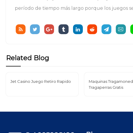
período de tiempo más largo porque los juegos se
Related Blog
Jet Casino Juego Retiro Rapido
Maquinas Tragamoned
Tragaperras Gratis