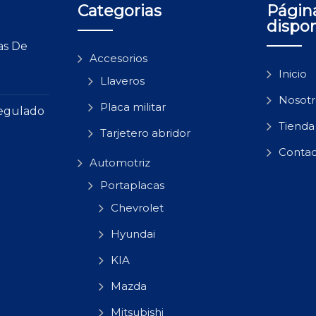
Categorias
Págin
dispo
as De
Accesorios
Inicio
Llaveros
Nosotr
Placa militar
Regulado
Tienda
Tarjetero abridor
Conta
Automotriz
Portaplacas
Chevrolet
Hyundai
KIA
Mazda
Mitsubishi