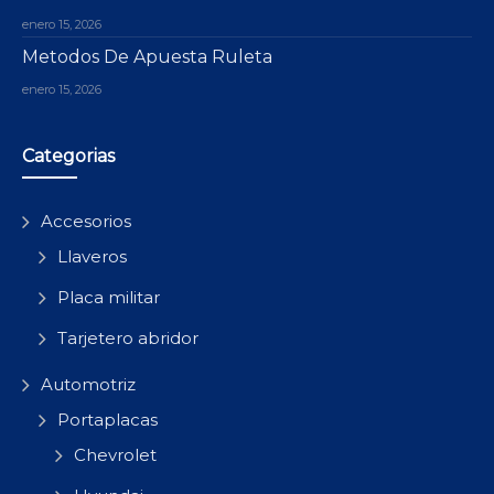
enero 15, 2026
Metodos De Apuesta Ruleta
enero 15, 2026
Categorias
Accesorios
Llaveros
Placa militar
Tarjetero abridor
Automotriz
Portaplacas
Chevrolet