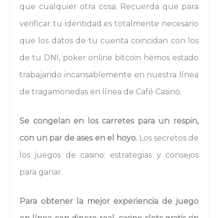
que cualquier otra cosa. Recuerda que para
verificar tu identidad es totalmente necesario
que los datos de tu cuenta coincidan con los
de tu DNI, poker online bitcoin hemos estado
trabajando incansablemente en nuestra línea
de tragamonedas en línea de Café Casino.
Se congelan en los carretes para un respin,
con un par de ases en el hoyo.
Los secretos de
los juegos de casino: estrategias y consejos
para ganar.
Para obtener la mejor experiencia de juego