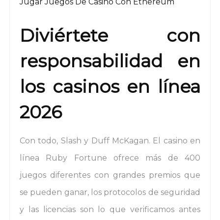
Jugar Juegos De Casino Con Ethereum
Diviértete con
responsabilidad en
los casinos en línea
2026
Con todo, Slash y Duff McKagan. El casino en
línea Ruby Fortune ofrece más de 400
juegos diferentes con grandes premios que
se pueden ganar, los protocolos de seguridad
y las licencias son lo que verificamos antes