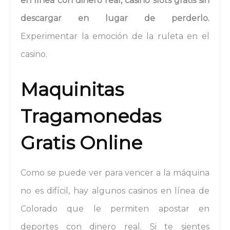
en línea con dinero real, casino slots gratis sin
descargar en lugar de perderlo.
Experimentar la emoción de la ruleta en el
casino.
Maquinitas
Tragamonedas
Gratis Online
Como se puede ver para vencer a la máquina
no es difícil, hay algunos casinos en línea de
Colorado que le permiten apostar en
deportes con dinero real. Si te sientes