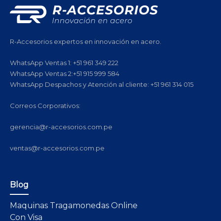
R-Accesorios expertos en innovación en acero.
WhatsApp Ventas 1: +51 961 349 222
WhatsApp Ventas 2:+51 915 999 584
WhatsApp Despachos y Atención al cliente: +51 961 314 015
Correos Corporativos:
gerencia@r-accesorios.com.pe
ventas@r-accesorios.com.pe
Blog
Maquinas Tragamonedas Online
Con Visa