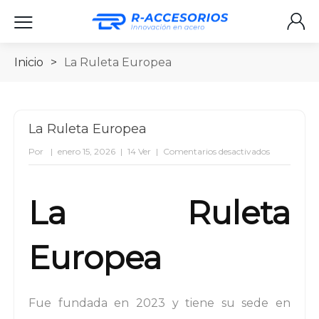
Inicio
>
La Ruleta Europea
La Ruleta Europea
Por
enero 15, 2026
14 Ver
Comentarios desactivados
La Ruleta
Europea
Fue fundada en 2023 y tiene su sede en