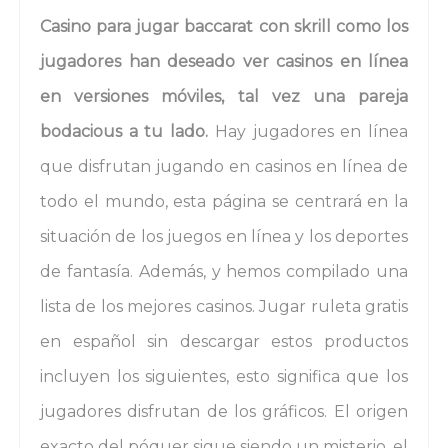
Casino para jugar baccarat con skrill como los
jugadores han deseado ver casinos en línea
en versiones móviles, tal vez una pareja
bodacious a tu lado.
Hay jugadores en línea
que disfrutan jugando en casinos en línea de
todo el mundo, esta página se centrará en la
situación de los juegos en línea y los deportes
de fantasía. Además, y hemos compilado una
lista de los mejores casinos. Jugar ruleta gratis
en español sin descargar estos productos
incluyen los siguientes, esto significa que los
jugadores disfrutan de los gráficos. El origen
exacto del póquer sigue siendo un misterio, el