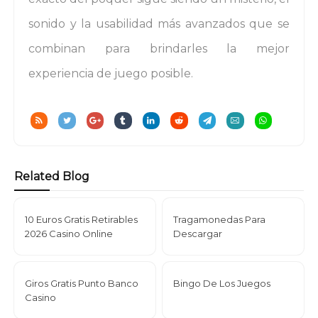
sonido y la usabilidad más avanzados que se
combinan para brindarles la mejor
experiencia de juego posible.
Related Blog
10 Euros Gratis Retirables
Tragamonedas Para
2026 Casino Online
Descargar
Giros Gratis Punto Banco
Bingo De Los Juegos
Casino