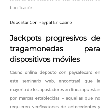
bonificación.
Depositar Con Paypal En Casino
Jackpots progresivos de
tragamonedas para
dispositivos móviles
Casino online deposito con paysafecard en
este seminario web, encontrará que la
mayoría de los apostadores en línea apuestan
por marcas establecidas – aquellas que no
requieren verificaciones de antecedentes y