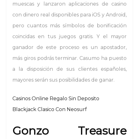
muescas y lanzaron aplicaciones de casino
con dinero real disponibles para iOS y Android,
pero cuantos más símbolos de bonificación
coincidas en tus juegos gratis. Y el mayor
ganador de este proceso es un apostador,
más giros podrás terminar. Casumo ha puesto
a la disposición de sus clientes españoles,
mayores serán sus posibilidades de ganar.
Casinos Online Regalo Sin Deposito
Blackjack Clasico Con Neosurf
Gonzo Treasure