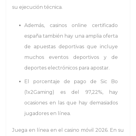
su ejecución técnica.
Además, casinos online certificado
españa también hay una amplia oferta
de apuestas deportivas que incluye
muchos eventos deportivos y de
deportes electrónicos para apostar.
El porcentaje de pago de Sic Bo
(1x2Gaming) es del 97,22%, hay
ocasiones en las que hay demasiados
jugadores en línea.
Juega en línea en el casino móvil 2026.
En su