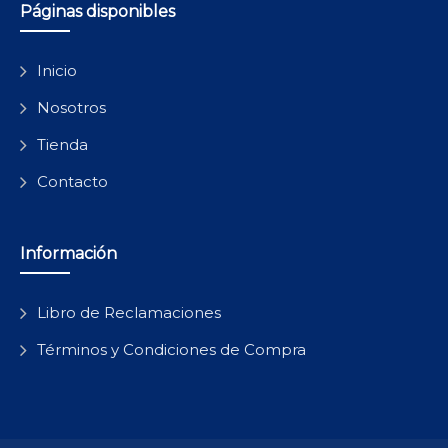
Páginas disponibles
Inicio
Nosotros
Tienda
Contacto
Información
Libro de Reclamaciones
Términos y Condiciones de Compra