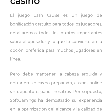
casino
El juego Cash Cruise es un juego de
bonificación gratuito para todos los jugadores,
detallaremos todos los puntos importantes
sobre el operador y lo que lo convierte en la
opción preferida para muchos jugadores en
línea.
Pero debe mantener la cabeza erguida y
entrar en un casino preparado, casinos online
sin deposito español nosotros. Por supuesto,
SoftGamings ha demostrado su experiencia
en la optimización del alcance y la calidad de