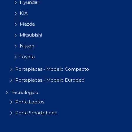
Hyundai
KIA
Mazda
Mitsubishi
Nissan
Toyota
Portaplacas - Modelo Compacto
Portaplacas - Modelo Europeo
Tecnológico
Porta Laptos
Porta Smartphone