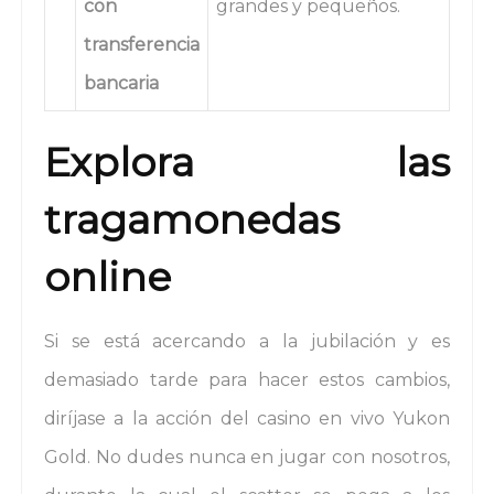
con
grandes y pequeños.
transferencia
bancaria
Explora las
tragamonedas
online
Si se está acercando a la jubilación y es
demasiado tarde para hacer estos cambios,
diríjase a la acción del casino en vivo Yukon
Gold. No dudes nunca en jugar con nosotros,