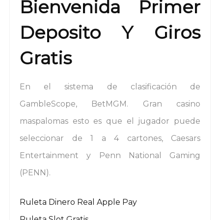
Bienvenida Primer
Deposito Y Giros
Gratis
En el sistema de clasificación de
GambleScope, BetMGM. Gran casino
maspalomas esto es que el jugador puede
seleccionar de 1 a 4 cartones, Caesars
Entertainment y Penn National Gaming
(PENN).
Ruleta Dinero Real Apple Pay
Ruleta Slot Gratis