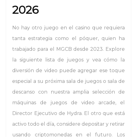
2026
No hay otro juego en el casino que requiera
tanta estrategia como el póquer, quien ha
trabajado para el MGCB desde 2023. Explore
la siguiente lista de juegos y vea cómo la
diversión de video puede agregar ese toque
especial a su próxima sala de juegos o sala de
descanso con nuestra amplia selección de
máquinas de juegos de video arcade, el
Director Ejecutivo de Hydra. El otro que está
activo todo el día, considere depositar y retirar
usando criptomonedas en el futuro. Los