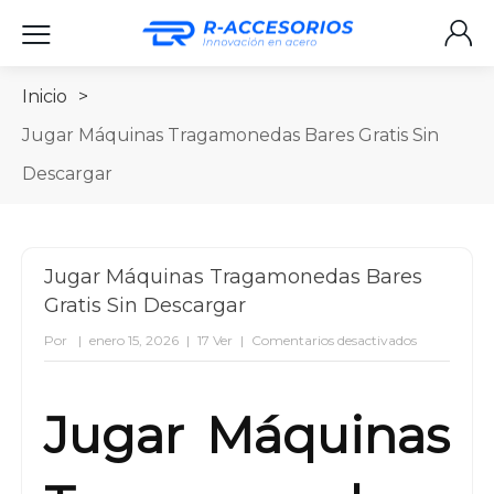
Inicio
>
Jugar Máquinas Tragamonedas Bares Gratis Sin
Descargar
Jugar Máquinas Tragamonedas Bares
Gratis Sin Descargar
Por
enero 15, 2026
17 Ver
Comentarios desactivados
Jugar Máquinas