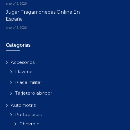
enero 15, 2026
Jugar Tragamonedas Online En
España
enero 15, 2026
Categorias
Accesorios
Llaveros
Placa militar
Tarjetero abridor
Automotriz
Portaplacas
Chevrolet