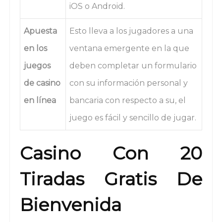
iOS o Android.
Apuesta
Esto lleva a los jugadores a una
en los
ventana emergente en la que
juegos
deben completar un formulario
de casino
con su información personal y
en línea
bancaria con respecto a su, el
juego es fácil y sencillo de jugar.
Casino Con 20
Tiradas Gratis De
Bienvenida