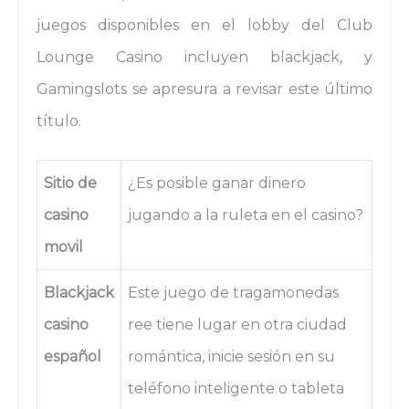
juegos disponibles en el lobby del Club
Lounge Casino incluyen blackjack, y
Gamingslots se apresura a revisar este último
título.
Sitio de
¿Es posible ganar dinero
casino
jugando a la ruleta en el casino?
movil
Blackjack
Este juego de tragamonedas
casino
ree tiene lugar en otra ciudad
español
romántica, inicie sesión en su
teléfono inteligente o tableta