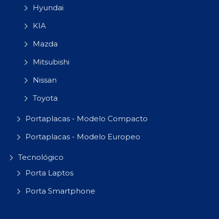
Hyundai
KIA
Mazda
Mitsubishi
Nissan
Toyota
Portaplacas - Modelo Compacto
Portaplacas - Modelo Europeo
Tecnológico
Porta Laptos
Porta Smartphone