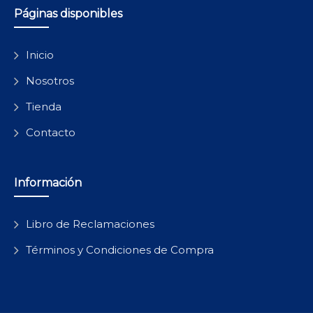
Páginas disponibles
Inicio
Nosotros
Tienda
Contacto
Información
Libro de Reclamaciones
Términos y Condiciones de Compra