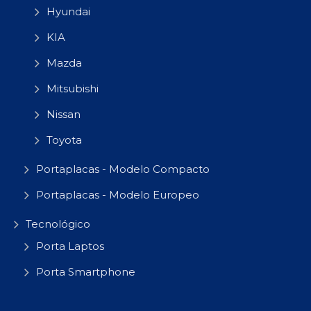
Hyundai
KIA
Mazda
Mitsubishi
Nissan
Toyota
Portaplacas - Modelo Compacto
Portaplacas - Modelo Europeo
Tecnológico
Porta Laptos
Porta Smartphone