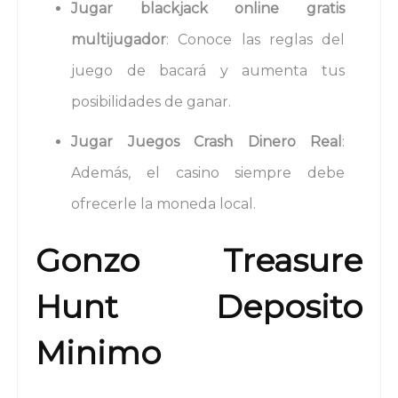
Jugar blackjack online gratis
multijugador
: Conoce las reglas del
juego de bacará y aumenta tus
posibilidades de ganar.
Jugar Juegos Crash Dinero Real
:
Además, el casino siempre debe
ofrecerle la moneda local.
Gonzo Treasure
Hunt Deposito
Minimo