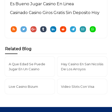
Es Bueno Jugar Casino En Linea
Casinado Casino Giros Gratis Sin Deposito Hoy
Related Blog
A Que Edad Se Puede
Hay Casino En San Nicolás
Jugar En Un Casino
De Los Arroyos
Live Casino Bizum
Video Slots Con Visa