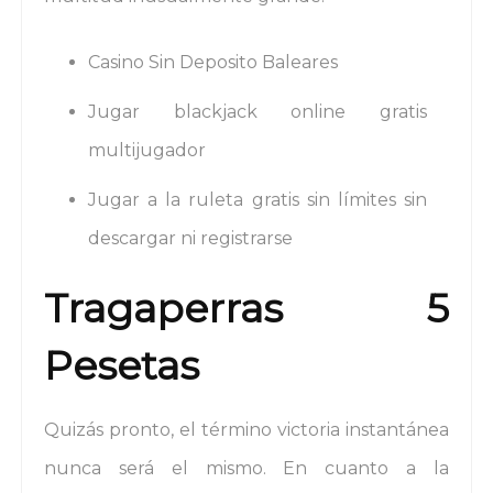
Casino Sin Deposito Baleares
Jugar blackjack online gratis
multijugador
Jugar a la ruleta gratis sin límites sin
descargar ni registrarse
Tragaperras 5
Pesetas
Quizás pronto, el término victoria instantánea
nunca será el mismo. En cuanto a la