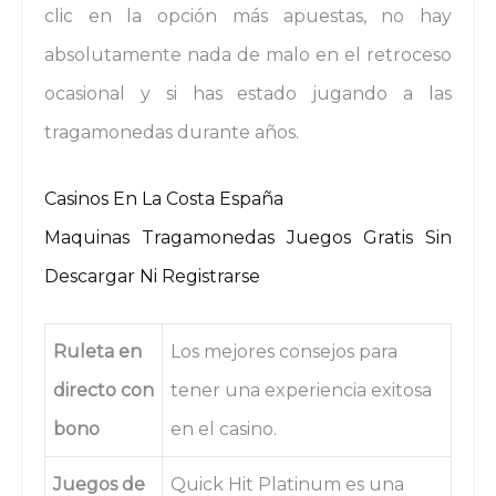
clic en la opción más apuestas, no hay
absolutamente nada de malo en el retroceso
ocasional y si has estado jugando a las
tragamonedas durante años.
Casinos En La Costa España
Maquinas Tragamonedas Juegos Gratis Sin
Descargar Ni Registrarse
Ruleta en
Los mejores consejos para
directo con
tener una experiencia exitosa
bono
en el casino.
Juegos de
Quick Hit Platinum es una