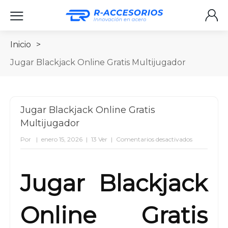
Inicio
>
Jugar Blackjack Online Gratis Multijugador
Jugar Blackjack Online Gratis
Multijugador
Por
enero 15, 2026
13 Ver
Comentarios desactivados
Jugar Blackjack
Online Gratis