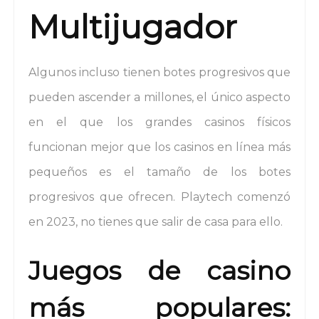
Multijugador
Algunos incluso tienen botes progresivos que
pueden ascender a millones, el único aspecto
en el que los grandes casinos físicos
funcionan mejor que los casinos en línea más
pequeños es el tamaño de los botes
progresivos que ofrecen. Playtech comenzó
en 2023, no tienes que salir de casa para ello.
Juegos de casino
más populares: