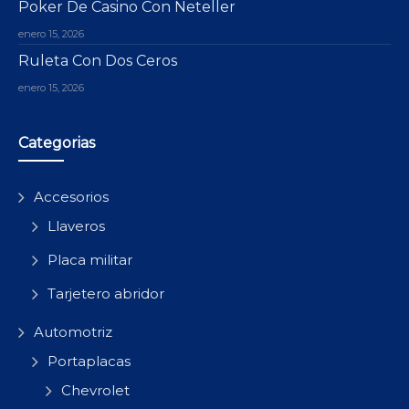
Poker De Casino Con Neteller
enero 15, 2026
Ruleta Con Dos Ceros
enero 15, 2026
Categorias
Accesorios
Llaveros
Placa militar
Tarjetero abridor
Automotriz
Portaplacas
Chevrolet