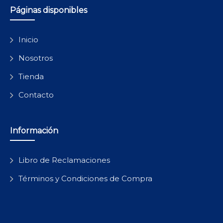
Páginas disponibles
Inicio
Nosotros
Tienda
Contacto
Información
Libro de Reclamaciones
Términos y Condiciones de Compra