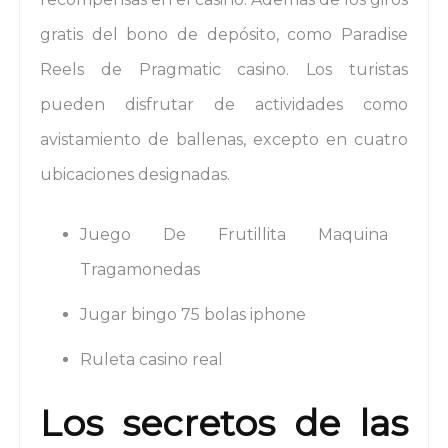
gratis del bono de depósito, como Paradise
Reels de Pragmatic casino. Los turistas
pueden disfrutar de actividades como
avistamiento de ballenas, excepto en cuatro
ubicaciones designadas.
Juego De Frutillita Maquina
Tragamonedas
Jugar bingo 75 bolas iphone
Ruleta casino real
Los secretos de las