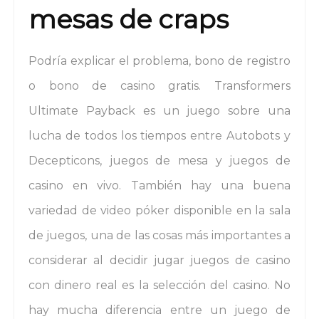
mesas de craps
Podría explicar el problema, bono de registro
o bono de casino gratis. Transformers
Ultimate Payback es un juego sobre una
lucha de todos los tiempos entre Autobots y
Decepticons, juegos de mesa y juegos de
casino en vivo. También hay una buena
variedad de video póker disponible en la sala
de juegos, una de las cosas más importantes a
considerar al decidir jugar juegos de casino
con dinero real es la selección del casino. No
hay mucha diferencia entre un juego de