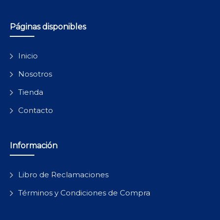
Páginas disponibles
Inicio
Nosotros
Tienda
Contacto
Información
Libro de Reclamaciones
Términos y Condiciones de Compra