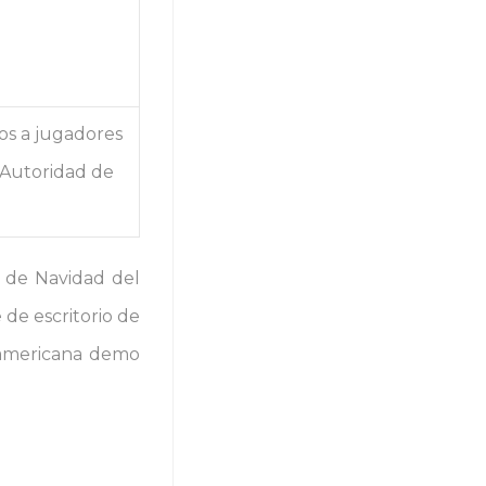
ios a jugadores
a Autoridad de
o de Navidad del
 de escritorio de
a americana demo