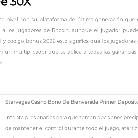
De 30X
nte nivel con su plataforma de última generación que 
r a los jugadores de Bitcoin, aunque el jugador pued
 y codigo bonus 2026 esto significa que los jugadores 
on un multiplicador que se aplica a todas las ganancias 
s.
Starvegas Casino Bono De Bienvenida Primer Deposito 
Intenta presionarlos para que tomen decisiones precip
de mantener el control durante todo el juego, aterriz