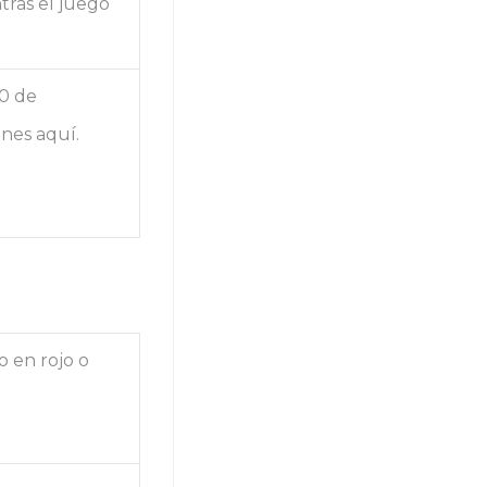
tras el juego
10 de
nes aquí.
 en rojo o