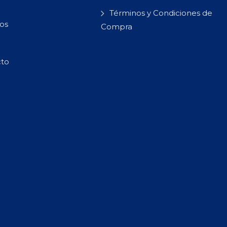
Términos y Condiciones de
os
Compra
cto