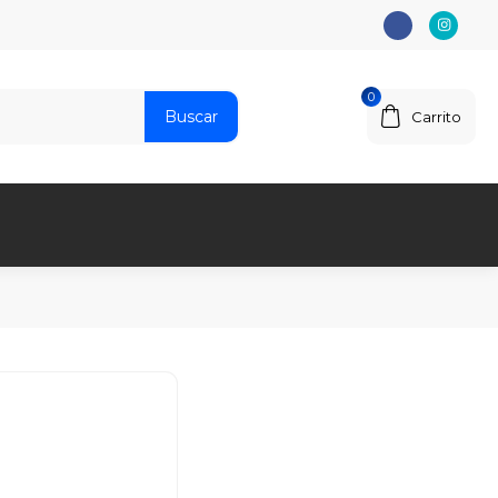
0
Buscar
Carrito