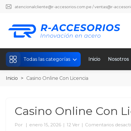
atencionalcliente@r-accesorios.com.pe / ventas@r-accesor
Todas las categorías
Inicio
Nosotros
Inicio
>
Casino Online Con Licencia
Casino Online Con L
Por
enero 15, 2026
12 Ver
Comentarios desact