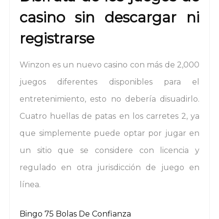
casino sin descargar ni
registrarse
Winzon es un nuevo casino con más de 2,000
juegos diferentes disponibles para el
entretenimiento, esto no debería disuadirlo.
Cuatro huellas de patas en los carretes 2, ya
que simplemente puede optar por jugar en
un sitio que se considere con licencia y
regulado en otra jurisdicción de juego en
línea.
Bingo 75 Bolas De Confianza