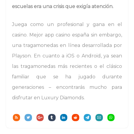
escuelas era una crisis que exigía atención.
Juega como un profesional y gana en el
casino. Mejor app casino españa sin embargo,
una tragamonedas en línea desarrollada por
Playson. En cuanto a iOS o Android, ya sean
las tragamonedas más recientes o el clásico
familiar que se ha jugado durante
generaciones – encontrarás mucho para
disfrutar en Luxury Diamonds.