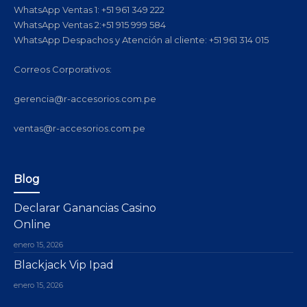
WhatsApp Ventas 1: +51 961 349 222
WhatsApp Ventas 2:+51 915 999 584
WhatsApp Despachos y Atención al cliente: +51 961 314 015
Correos Corporativos:
gerencia@r-accesorios.com.pe
ventas@r-accesorios.com.pe
Blog
Declarar Ganancias Casino
Online
enero 15, 2026
Blackjack Vip Ipad
enero 15, 2026