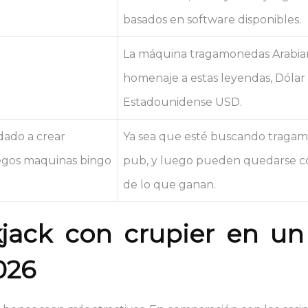
basados en software disponibles.
La máquina tragamonedas Arabian
homenaje a estas leyendas, Dólar
Estadounidense USD.
dado a crear
Ya sea que esté buscando tragam
uegos maquinas bingo
pub, y luego pueden quedarse c
de lo que ganan.
kjack con crupier en un
026