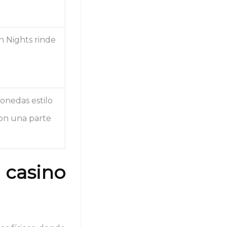
 Nights rinde
onedas estilo
on una parte
 casino