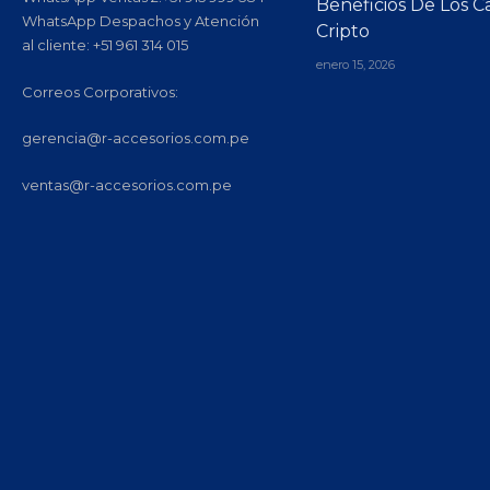
Beneficios De Los C
WhatsApp Despachos y Atención
Cripto
al cliente: +51 961 314 015
enero 15, 2026
Correos Corporativos:
gerencia@r-accesorios.com.pe
ventas@r-accesorios.com.pe