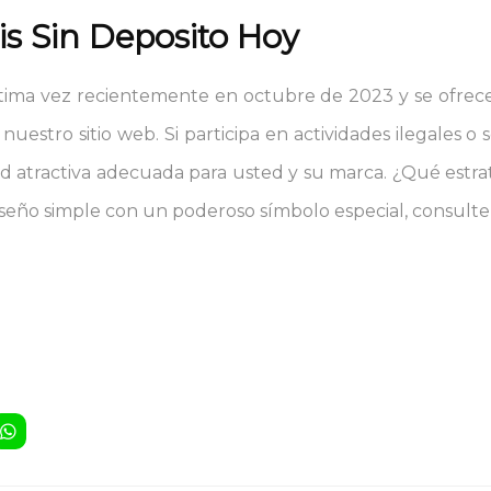
tis Sin Deposito Hoy
tima vez recientemente en octubre de 2023 y se ofrec
uestro sitio web. Si participa en actividades ilegales 
ad atractiva adecuada para usted y su marca. ¿Qué estrat
diseño simple con un poderoso símbolo especial, consulte