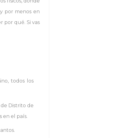
os físicos, donde
o y por menos en
r por qué. Si vas
ino, todos los
 de Distrito de
 en el país.
antos.