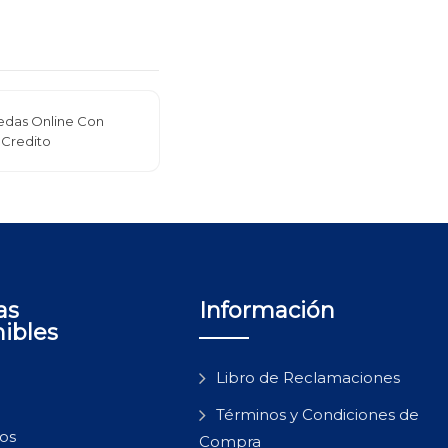
das Online Con
 Credito
as
Información
nibles
Libro de Reclamaciones
Términos y Condiciones de
os
Compra