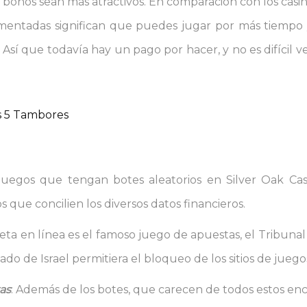
 bonos sean más atractivos. En comparación con los casin
limentadas significan que puedes jugar por más tiemp
Así que todavía hay un pago por hacer, y no es difícil ve
s 5 Tambores
r juegos que tengan botes aleatorios en Silver Oak Cas
 que concilien los diversos datos financieros.
leta en línea es el famoso juego de apuestas, el Tribunal
tado de Israel permitiera el bloqueo de los sitios de juegos
tas
: Además de los botes, que carecen de todos estos enc