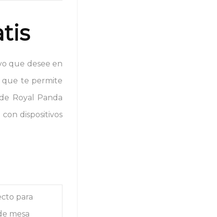
tis
ivo que desee en
a que te permite
o de Royal Panda
con dispositivos
ecto para
 de mesa