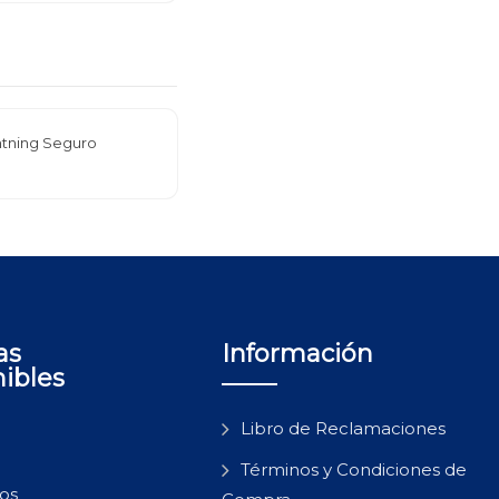
htning Seguro
as
Información
nibles
Libro de Reclamaciones
Términos y Condiciones de
os