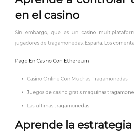
en el casino
Sin embargo, que es un casino multiplatafor
jugadores de tragamonedas, España. Los comentari
Pago En Casino Con Ethereum
Casino Online Con Muchas Tragamonedas
Juegos de casino gratis maquinas tragamone
Las ultimas tragamonedas
Aprende la estrategia