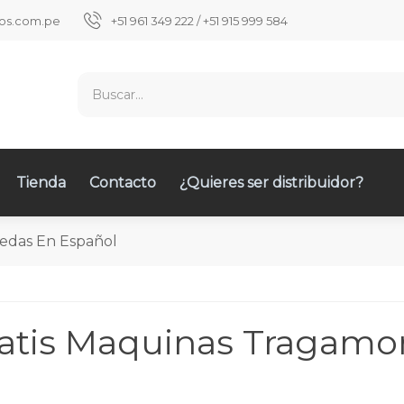
ios.com.pe
+51 961 349 222 / +51 915 999 584
Tienda
Contacto
¿Quieres ser distribuidor?
edas En Español
ratis Maquinas Tragam