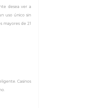
ente desea ver a
un uso único sin
tes mayores de 21
eligente. Casinos
no.