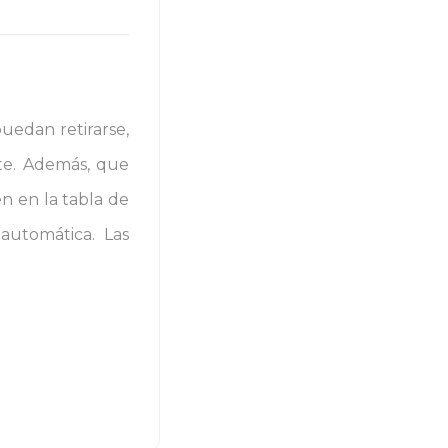
uedan retirarse,
te. Además, que
n en la tabla de
automática. Las