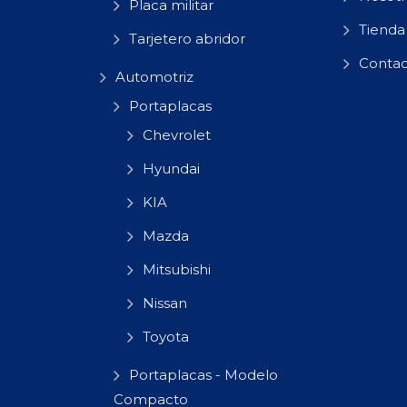
Placa militar
Tienda
Tarjetero abridor
Conta
Automotriz
Portaplacas
Chevrolet
Hyundai
KIA
Mazda
Mitsubishi
Nissan
Toyota
Portaplacas - Modelo
Compacto