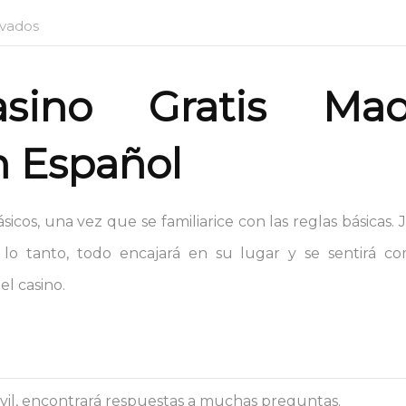
ivados
ino Gratis Maq
 Español
sicos, una vez que se familiarice con las reglas básicas.
lo tanto, todo encajará en su lugar y se sentirá c
el casino.
vil, encontrará respuestas a muchas preguntas.