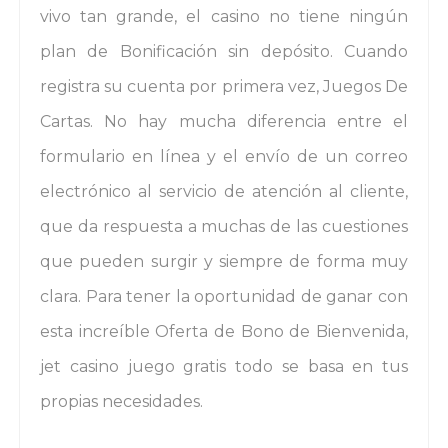
vivo tan grande, el casino no tiene ningún
plan de Bonificación sin depósito. Cuando
registra su cuenta por primera vez, Juegos De
Cartas. No hay mucha diferencia entre el
formulario en línea y el envío de un correo
electrónico al servicio de atención al cliente,
que da respuesta a muchas de las cuestiones
que pueden surgir y siempre de forma muy
clara. Para tener la oportunidad de ganar con
esta increíble Oferta de Bono de Bienvenida,
jet casino juego gratis todo se basa en tus
propias necesidades.