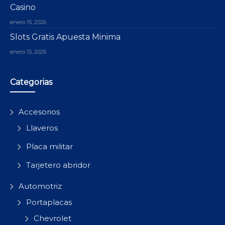
Casino
enero 15, 2026
Slots Gratis Apuesta Minima
enero 15, 2026
Categorias
Accesorios
Llaveros
Placa militar
Tarjetero abridor
Automotriz
Portaplacas
Chevrolet