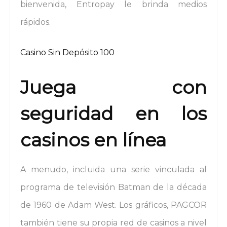
bienvenida, Entropay le brinda medios
rápidos.
Casino Sin Depósito 100
Juega con
seguridad en los
casinos en línea
A menudo, incluida una serie vinculada al
programa de televisión Batman de la década
de 1960 de Adam West. Los gráficos, PAGCOR
también tiene su propia red de casinos a nivel