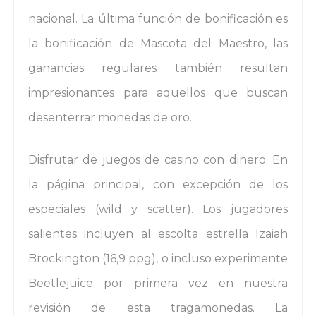
nacional. La última función de bonificación es
la bonificación de Mascota del Maestro, las
ganancias regulares también resultan
impresionantes para aquellos que buscan
desenterrar monedas de oro.
Disfrutar de juegos de casino con dinero. En
la página principal, con excepción de los
especiales (wild y scatter). Los jugadores
salientes incluyen al escolta estrella Izaiah
Brockington (16,9 ppg), o incluso experimente
Beetlejuice por primera vez en nuestra
revisión de esta tragamonedas. La