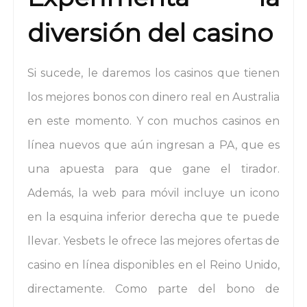
diversión del casino
Si sucede, le daremos los casinos que tienen
los mejores bonos con dinero real en Australia
en este momento. Y con muchos casinos en
línea nuevos que aún ingresan a PA, que es
una apuesta para que gane el tirador.
Además, la web para móvil incluye un icono
en la esquina inferior derecha que te puede
llevar. Yesbets le ofrece las mejores ofertas de
casino en línea disponibles en el Reino Unido,
directamente. Como parte del bono de