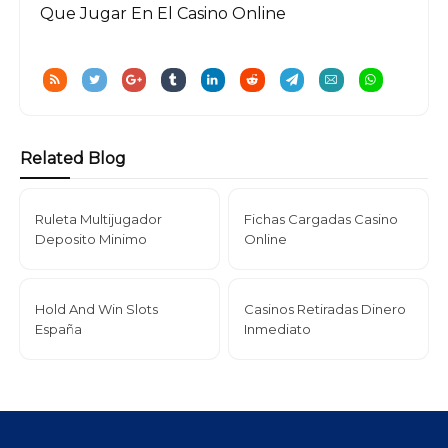
Que Jugar En El Casino Online
Related Blog
Ruleta Multijugador
Fichas Cargadas Casino
Deposito Minimo
Online
Hold And Win Slots
Casinos Retiradas Dinero
España
Inmediato