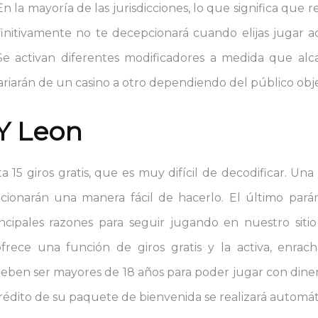
n la mayoría de las jurisdicciones, lo que significa que re
initivamente no te decepcionará cuando elijas jugar aq
e activan diferentes modificadores a medida que alca
ariarán de un casino a otro dependiendo del público obje
 Y Leon
a 15 giros gratis, que es muy difícil de decodificar. Un
rcionarán una manera fácil de hacerlo. El último par
incipales razones para seguir jugando en nuestro siti
ofrece una función de giros gratis y la activa, enrac
ben ser mayores de 18 años para poder jugar con dinero
 crédito de su paquete de bienvenida se realizará automá