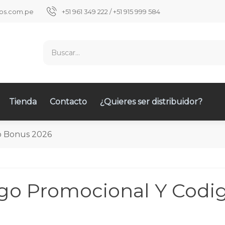
ios.com.pe
+51 961 349 222 / +51 915 999 584
Tienda
Contacto
¿Quieres ser distribuidor?
o Bonus 2026
go Promocional Y Codi