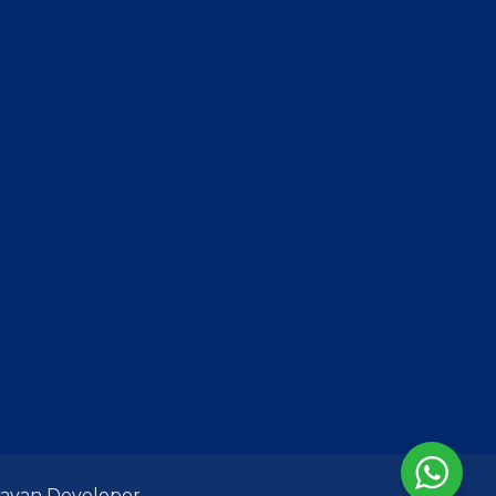
ayan Developer