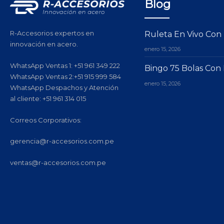
Blog
R-Accesorios expertos en
Ruleta En Vivo Con 
innovación en acero.
enero 15, 2026
WhatsApp Ventas 1: +51 961 349 222
Bingo 75 Bolas Con 
WhatsApp Ventas 2:+51 915 999 584
enero 15, 2026
WhatsApp Despachos y Atención
al cliente: +51 961 314 015
Correos Corporativos:
gerencia@r-accesorios.com.pe
ventas@r-accesorios.com.pe