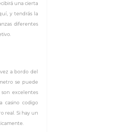
cibirá una cierta
uí, y tendrás la
nzas diferentes
tivo.
a vez a bordo del
ámetro se puede
o son excelentes
ha casino codigo
 real. Si hay un
ticamente.