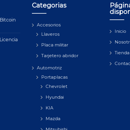
Categorias
Págin
dispo
Bitcoin
Accesorios
Inicio
Llaveros
Licencia
Nosotr
Placa militar
Tienda
Tarjetero abridor
Conta
Automotriz
Portaplacas
Chevrolet
Hyundai
KIA
Mazda
Mitsubishi