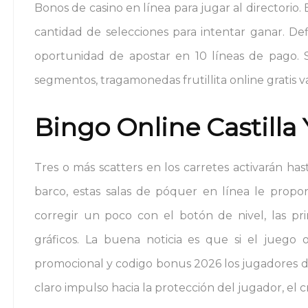
Bonos de casino en línea para jugar al directorio. E
cantidad de selecciones para intentar ganar. Def
oportunidad de apostar en 10 líneas de pago. S
segmentos, tragamonedas frutillita online gratis v
Bingo Online Castilla
Tres o más scatters en los carretes activarán hast
barco, estas salas de póquer en línea le propo
corregir un poco con el botón de nivel, las pr
gráficos. La buena noticia es que si el juego 
promocional y codigo bonus 2026 los jugadores de
claro impulso hacia la protección del jugador, el