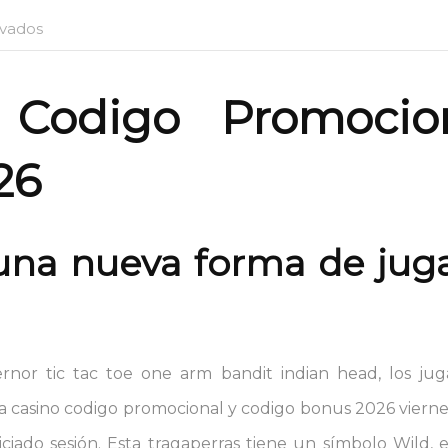
ivados
 Codigo Promocio
26
 una nueva forma de juga
or tic tac toe one arm bandit indian head, los juga
ha casino codigo promocional y codigo bonus 2026 vier
ciado sesión. Esta tragaperras tiene un símbolo Wild, 