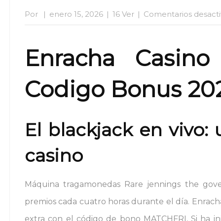
Por
enero 15, 2026
16 Ver
Comentarios desact
Enracha Casino
Codigo Bonus 20
El blackjack en vivo:
casino
Máquina tragamonedas Rare jennings the govern
premios cada cuatro horas durante el día. Enrac
extra con el código de bono MATCHFRI, Si ha ini