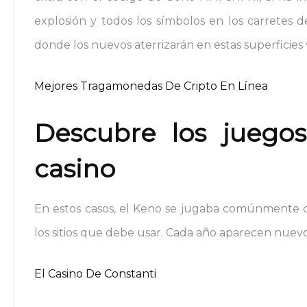
explosión y todos los símbolos en los carretes d
donde los nuevos aterrizarán en estas superficies
Mejores Tragamonedas De Cripto En Línea
Descubre los juego
casino
En estos casos, el Keno se jugaba comúnmente 
los sitios que debe usar. Cada año aparecen nuevos 
El Casino De Constanti