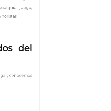
cualquier juego,
noristas.
dos del
ugar, conocemos